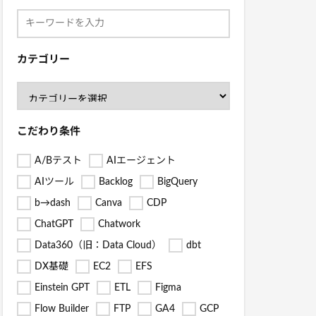
カテゴリー
こだわり条件
A/Bテスト
AIエージェント
AIツール
Backlog
BigQuery
b→dash
Canva
CDP
ChatGPT
Chatwork
Data360（旧：Data Cloud）
dbt
DX基礎
EC2
EFS
Einstein GPT
ETL
Figma
Flow Builder
FTP
GA4
GCP