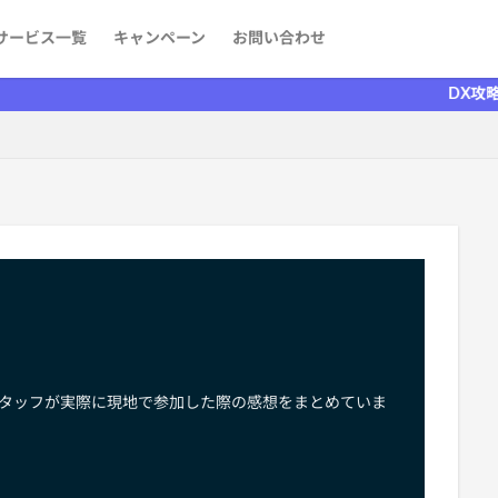
サービス一覧
キャンペーン
お問い合わせ
ケティング
発
aaS）
者を探す
情報
DX攻略部がリニ
スタッフが実際に現地で参加した際の感想をまとめていま