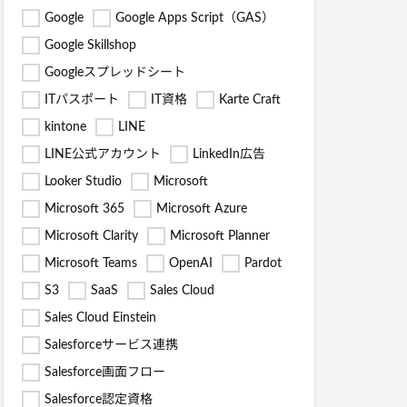
Google
Google Apps Script（GAS）
Google Skillshop
Googleスプレッドシート
ITパスポート
IT資格
Karte Craft
kintone
LINE
LINE公式アカウント
LinkedIn広告
Looker Studio
Microsoft
Microsoft 365
Microsoft Azure
Microsoft Clarity
Microsoft Planner
Microsoft Teams
OpenAI
Pardot
S3
SaaS
Sales Cloud
Sales Cloud Einstein
Salesforceサービス連携
Salesforce画面フロー
Salesforce認定資格