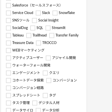
Salesforce（セールスフォース）
Service Cloud
Slack
Snowflake
SNSツール
Social Insight
SocialDog
SQL
Streamlit
Tableau
Traillhead
Transfer Family
Treasure Data
TROCCO
WEBマーケティング
アクティブユーザー
アジャイル開発
ウォーターフォール開発
エンゲージメント
クエリ
コホートデータ探索
コンバージョン
コンバージョン経路
スプレッドシート
タグ
タスク管理
デジタル人材
データサイロ
データ分析