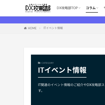
DX攻略部TOP
コラム
DX攻略部とは？
新規メンバー登録
サービス一覧
お問い合わせ
WEBマー
システム開
育成・学習
ITツール（S
DX基礎
DX支援業
ITイベント
コスト削減
ITイベント情報
HOME
CATEGORY
ITイベント情報
IT関連のイベント情報のご紹介やDX攻略部
す。