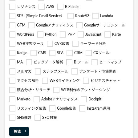
レゾナンス
AWS
BIZcircle
SES（Simple Email Service）
Route53
Lambda
GTM
Googleアナリティクス
Googleサーチコンソール
WordPress
Python
PHP
Javascript
Karte
WEB接客ツール
CVR改善
キーワード分析
Karigo
CMS
SFA
CRM
CXツール
MA
ビッグデータ解析
BIツール
ヒートマップ
メルマガ
ステップメール
アンケート・市場調査
アクセス解析
WEBライティング
ビジネスチャット
競合分析・リサーチ
WEB制作のアウトソーシング
Marketo
Adobeアナリティクス
Dockpit
リスティング広告
Google広告
Instagram運用
SNS運営
SEO対策
検索