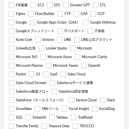
DX基礎
EC2
EFS
Einstein GPT
ETL
Figma
Flow Builder
FTP
GA4
GCP
Google
Google Apps Script（GAS）
Google Skillshop
Googleスプレッドシート
ITパスポート
IT資格
Karte Craft
kintone
LINE
LINE公式アカウント
LinkedIn広告
Looker Studio
Microsoft
Microsoft 365
Microsoft Azure
Microsoft Clarity
Microsoft Planner
Microsoft Teams
OpenAI
Pardot
S3
SaaS
Sales Cloud
Sales Cloud Einstein
Salesforceサービス連携
Salesforce画面フロー
Salesforce認定資格
Salesforce（セールスフォース）
Service Cloud
Slack
Snowflake
SNSツール
Social Insight
SocialDog
SQL
Streamlit
Tableau
Traillhead
Transfer Family
Treasure Data
TROCCO