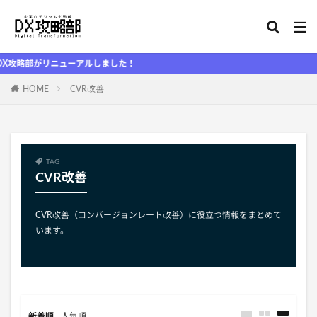
略部がリニューアルしました！
HOME
CVR改善
TAG
CVR改善
CVR改善（コンバージョンレート改善）に役立つ情報をまとめて
います。
新着順
人気順