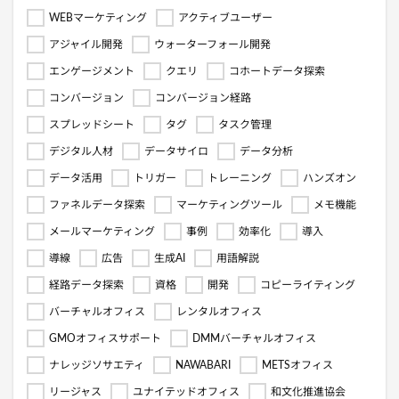
WEBマーケティング
アクティブユーザー
アジャイル開発
ウォーターフォール開発
エンゲージメント
クエリ
コホートデータ探索
コンバージョン
コンバージョン経路
スプレッドシート
タグ
タスク管理
デジタル人材
データサイロ
データ分析
データ活用
トリガー
トレーニング
ハンズオン
ファネルデータ探索
マーケティングツール
メモ機能
メールマーケティング
事例
効率化
導入
導線
広告
生成AI
用語解説
経路データ探索
資格
開発
コピーライティング
バーチャルオフィス
レンタルオフィス
GMOオフィスサポート
DMMバーチャルオフィス
ナレッジソサエティ
NAWABARI
METSオフィス
リージャス
ユナイテッドオフィス
和文化推進協会