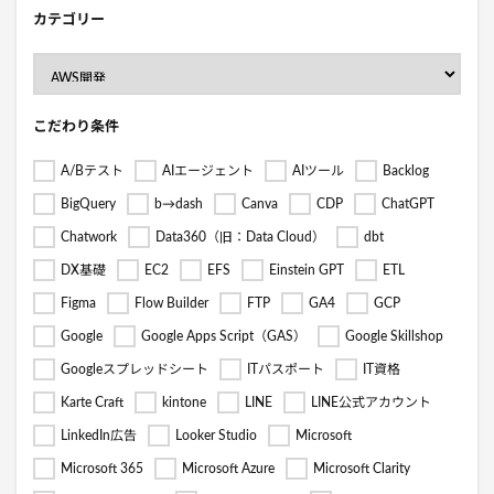
カテゴリー
こだわり条件
A/Bテスト
AIエージェント
AIツール
Backlog
BigQuery
b→dash
Canva
CDP
ChatGPT
Chatwork
Data360（旧：Data Cloud）
dbt
DX基礎
EC2
EFS
Einstein GPT
ETL
Figma
Flow Builder
FTP
GA4
GCP
Google
Google Apps Script（GAS）
Google Skillshop
Googleスプレッドシート
ITパスポート
IT資格
Karte Craft
kintone
LINE
LINE公式アカウント
LinkedIn広告
Looker Studio
Microsoft
Microsoft 365
Microsoft Azure
Microsoft Clarity