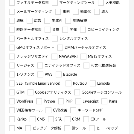
ファネルデータ探索
マーケティングツール
メモ機能
メールマーケティング
事例
効率化
導入
導線
広告
生成AI
用語解説
経路データ探索
資格
開発
コピーライティング
バーチャルオフィス
レンタルオフィス
GMOオフィスサポート
DMMバーチャルオフィス
ナレッジソサエティ
NAWABARI
METSオフィス
リージャス
ユナイテッドオフィス
和文化推進協会
レゾナンス
AWS
BIZcircle
SES（Simple Email Service）
Route53
Lambda
GTM
Googleアナリティクス
Googleサーチコンソール
WordPress
Python
PHP
Javascript
Karte
WEB接客ツール
CVR改善
キーワード分析
Karigo
CMS
SFA
CRM
CXツール
MA
ビッグデータ解析
BIツール
ヒートマップ