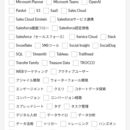
Microsoft Planner
Microsoft Teams
OpenAI
Pardot
S3
SaaS
Sales Cloud
Sales Cloud Einstein
Salesforceサービス連携
Salesforce画面フロー
Salesforce認定資格
Salesforce（セールスフォース）
Service Cloud
Slack
Snowflake
SNSツール
Social Insight
SocialDog
SQL
Streamlit
Tableau
Traillhead
Transfer Family
Treasure Data
TROCCO
WEBマーケティング
アクティブユーザー
アジャイル開発
ウォーターフォール開発
エンゲージメント
クエリ
コホートデータ探索
コンバージョン
コンバージョン経路
スプレッドシート
タグ
タスク管理
デジタル人材
データサイロ
データ分析
データ活用
トリガー
トレーニング
ハンズオン