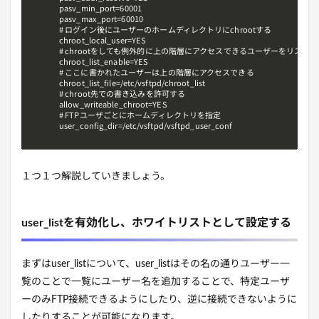
pasv_min_port=60001

pasv_max_port=60010

# ログイン後にユーザーのホームディレクトリにchrootする

chroot_local_user=YES

# chrootをしても例外的に上の階層にアクセスできるユーザーをリスト管
chroot_list_enable=YES

# ここに書かれたユーザーは上の階層にアクセスできる

chroot_list_file=/etc/vsftpd/chroot_list

# chroot先での書き込みを許可する

allow_writeable_chroot=YES

# FTPユーザごとにホームディレクトリを指定

user_config_dir=/etc/vsftpd/vsftpd_user_conf
１つ１つ解説していきましょう。
user_listを有効化し、ホワイトリストとして設定する
まずはuser_listについて、user_listはその名の通りユーザー一
覧のことで一覧にユーザー名を追加することで、特定ユーザ
ーのみFTP接続できるようにしたり、逆に接続できないように
したりすることが可能になります。