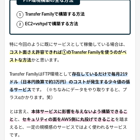
Transfer Familyで構築する方法
EC2×vsftpdで構築する方法
特に今回のように既にサービスとして稼働している場合は、
コスト面さえ許容できれば①のTransfer Familyを使うのがベ
ストな方法
かと思います。
Transfer FamilyはFTP環境として
存在しているだけで毎月219
ドル（日本円換算で約3万円）のコストが発生する少々値の張
るサービス
です。（※ちなみにデータをやり取りすると、プ
ラスαかかります。笑）
とは言え、
本体サービスに影響を与えないよう構築できるこ
と
と、
セキュリティの面をAWS側に丸投げできること
を踏ま
えると、一定の規模感のサービスではよく使われるサービス
です。