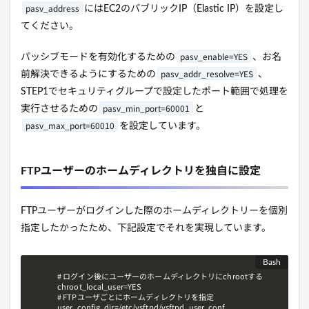
pasv_address
にはEC2のパブリックIP（Elastic IP）を設定し
てください。
pasv_enable=YES
パッシブモードを有効化するための
、お名
pasv_addr_resolve=YES
前解決できるようにするための
、
STEP1でセキュリティグループで設定したポート範囲で処理を
pasv_min_port=60001
実行させるための
と
pasv_max_port=60010
を設定しています。
FTPユーザーのホームディレクトリを独自に設定
FTPユーザーがログインした際のホームディレクトリーを個別
指定したかったため、下記設定でそれを実現しています。
# ログイン後にユーザーのホームディレクトリにchrootする

chroot_local_user=YES

# FTPユーザごとにホームディレクトリを指定

user_config_dir=/etc/vsftpd/vsftpd_user_conf