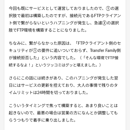
今回も既にサービスとして運営しておりましたので、①の選
択肢で最初は構築したのですが、接続元であるFTPクライアン
ト側で繋がらないというハプニングが発生し、急遽②の選択
肢でFTP環境を構築することになりました。
ちなみに、繋がらなかった原因は、「FTPクライアント側のセ
キュリティが①の要件に追いついておらず、Transfer Family側
が接続拒否した」という内容でした。
（「そんな環境でFTP接
続するなよ！」というツッコミはグッと堪えました。）
さらにこの話には続きがあり、このハプニングが発生した翌
日にはサービスの更新を控えており、大人の事情で残りのタ
イムリミットは24時間を切っておりました。
こういうタイミングで焦って構築すると、あまり良いことは
起きないので、最悪の場合は営業の方になんとか調整しても
らうつもりで着手に乗り出しました。