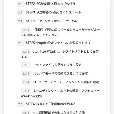
2.2
STEP2: EC2の起動とElastic IPの付与
2.3
STEP3: EC2環境にvsftpdをインストール
2.4
STEP4: FTPアクセス用のユーザー作成
2.4.1
（補足）必要に応じて作成したユーザーをグルー
プに追加することも忘れずに！
2.5
STEP5: vsftpdの設定ファイルに必要設定を追加
2.5.1
user_listを有効化し、ホワイトリストとして設定
する
2.5.2
ドットファイルも見れるように設定
2.5.3
パッシブモードで接続できるように設定
2.5.4
FTPユーザーのホームディレクトリを独自に設定
2.5.5
ホームディレクトリより上の階層にアクセスでき
ないように設定
2.6
STEP6: 構築したFTP環境の疎通確認
2.6.1
もし疎通確認で失敗した場合の対処法