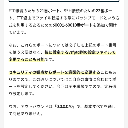
FTP接続のための
21番ポート
、SSH接続のための
22番ポー
ト
、FTP経由でファイル転送する際にパッシブモードという方
式を利用するあるための
60001-60010番ポート
を追加で開け
ています。
なお、これらのポートについては必ずしも上記のポート番号
を使う必要はなく、
後に設定するvsfptd側の設定ファイルで
変更することも可能
です。
セキュリティの観点からポートを意図的に変更する
こともあ
りますので、この辺りについてはご自身の事情に合わせてポ
ートを設定してください。今回はデモ環境ですので、定石通
り設定します。
なお、アウトバウンドは
「0.0.0.0/0」
で、基本すべてを通し
て問題ありません。