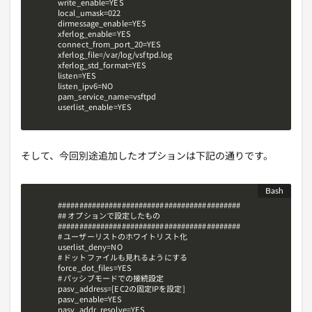
write_enable=YES

local_umask=022

dirmessage_enable=YES

xferlog_enable=YES

connect_from_port_20=YES

xferlog_file=/var/log/vsftpd.log

xferlog_std_format=YES

listen=YES

listen_ipv6=NO

pam_service_name=vsftpd

userlist_enable=YES
そして、今回別途追加したオプションは下記の通りです。
###########################################

## オプションで設定したもの

###########################################

# ユーザーリストのホワイトリスト化

userlist_deny=NO

# ドットファイルも見れるようにする

force_dot_files=YES

# パッシブモードでの接続設定

pasv_address=[EC2の固定IPを設定]

pasv_enable=YES

pasv_addr_resolve=YES
