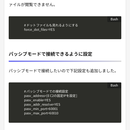
ァイルが閲覧できません。
# ドットファイルも見れるようにする

force_dot_files=YES
パッシブモードで接続できるように設定
パッシブモードで接続したいので下記設定も追加しました。
# パッシブモードでの接続設定

pasv_address=[EC2の固定IPを設定]

pasv_enable=YES

pasv_addr_resolve=YES

pasv_min_port=60001

pasv_max_port=60010