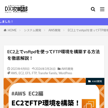
D
HOME
システム開発
AWS開発
EC2上でvsftpdを使ってF
EC2上でvsftpdを使ってFTP環境を構築する方法
を徹底解説！
2023年4月8日
2026年3月26日
AWS開発
AWS
,
EC2
,
EFS
,
FTP
,
Transfer Family
,
WordPress
AWS開発