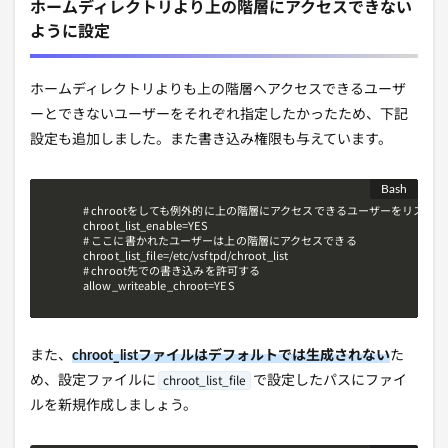
ホームディレクトリより上の階層にアクセスできない
ように設定
ホームディレクトリよりも上の階層へアクセスできるユーザ
ーとできないユーザーをそれぞれ指定したかったため、下記
設定も追加しました。また書き込み権限も与えています。
# chrootをしても例外的に上の階層にアクセスできるユーザーをリスト管
chroot_list_enable=YES

# ここに書かれたユーザーは上の階層にアクセスできる

chroot_list_file=/etc/vsftpd/chroot_list

# chroot先での書き込みを許可する

allow_writeable_chroot=YES
また、
chroot_listファイルはデフォルトでは生成されない
た
chroot_list_file
め、設定ファイルに
で設定したパスにファイ
ルを新規作成しましょう。