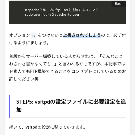
# apacheグループにftp-userを追加するコマンド

sudo usermod -aG apache ftp-user
-a
オプション
をつけないと
上書きされてしまう
ので、必ず付
けるようにましょう。
普段からサーバー構築している人からすれば、「そんなこと
わざわざ書かなくても…」と言われるかもですが、本記事では
ド素人でもFTP構築できることをコンセプトにしているためお
許しください笑
STEP5: vsftpdの設定ファイルに必要設定を追
加
続いて、vsftpdの設定に移っていきます。