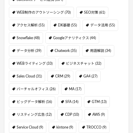
WEB制作のアウトソーシング
(70)
SEO対策
(61)
アクセス解析
(55)
DX基礎
(55)
データ活用
(55)
Snowflake
(48)
Googleアナリティクス
(44)
データ分析
(39)
Chatwork
(35)
用語解説
(34)
WEBライティング
(33)
ビジネスチャット
(32)
Sales Cloud
(31)
CRM
(29)
GA4
(27)
バーチャルオフィス
(26)
MA
(17)
ビッグデータ解析
(16)
SFA
(14)
GTM
(13)
リスティング広告
(12)
CDP
(10)
AWS
(9)
Service Cloud
(9)
kintone
(9)
TROCCO
(9)