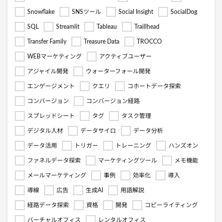
Snowflake
SNSツール
Social Insight
SocialDog
SQL
Streamlit
Tableau
Traillhead
Transfer Family
Treasure Data
TROCCO
WEBマーケティング
アクティブユーザー
アジャイル開発
ウォーターフォール開発
エンゲージメント
クエリ
コホートデータ探索
コンバージョン
コンバージョン経路
スプレッドシート
タグ
タスク管理
デジタル人材
データサイロ
データ分析
データ活用
トリガー
トレーニング
ハンズオン
ファネルデータ探索
マーケティングツール
メモ機能
メールマーケティング
事例
効率化
導入
導線
広告
生成AI
用語解説
経路データ探索
資格
開発
コピーライティング
バーチャルオフィス
レンタルオフィス