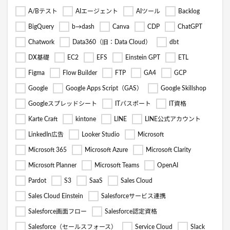
A/Bテスト
AIエージェント
AIツール
Backlog
BigQuery
b→dash
Canva
CDP
ChatGPT
Chatwork
Data360（旧：Data Cloud）
dbt
DX基礎
EC2
EFS
Einstein GPT
ETL
Figma
Flow Builder
FTP
GA4
GCP
Google
Google Apps Script（GAS）
Google Skillshop
Googleスプレッドシート
ITパスポート
IT資格
Karte Craft
kintone
LINE
LINE公式アカウント
LinkedIn広告
Looker Studio
Microsoft
Microsoft 365
Microsoft Azure
Microsoft Clarity
Microsoft Planner
Microsoft Teams
OpenAI
Pardot
S3
SaaS
Sales Cloud
Sales Cloud Einstein
Salesforceサービス連携
Salesforce画面フロー
Salesforce認定資格
Salesforce（セールスフォース）
Service Cloud
Slack