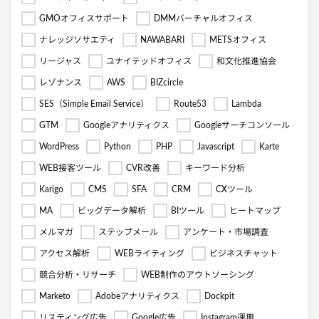
GMOオフィスサポート
DMMバーチャルオフィス
ナレッジソサエティ
NAWABARI
METSオフィス
リージャス
ユナイテッドオフィス
和文化推進協会
レゾナンス
AWS
BIZcircle
SES（Simple Email Service）
Route53
Lambda
GTM
Googleアナリティクス
Googleサーチコンソール
WordPress
Python
PHP
Javascript
Karte
WEB接客ツール
CVR改善
キーワード分析
Karigo
CMS
SFA
CRM
CXツール
MA
ビッグデータ解析
BIツール
ヒートマップ
メルマガ
ステップメール
アンケート・市場調査
アクセス解析
WEBライティング
ビジネスチャット
競合分析・リサーチ
WEB制作のアウトソーシング
Marketo
Adobeアナリティクス
Dockpit
リスティング広告
Google広告
Instagram運用