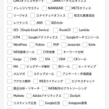
GMOオフィスサポート
DMMバーチャルオフィス
ナレッジソサエティ
NAWABARI
METSオフィス
リージャス
ユナイテッドオフィス
和文化推進協会
レゾナンス
AWS
BIZcircle
SES（Simple Email Service）
Route53
Lambda
GTM
Googleアナリティクス
Googleサーチコンソール
WordPress
Python
PHP
Javascript
Karte
WEB接客ツール
CVR改善
キーワード分析
Karigo
CMS
SFA
CRM
CXツール
MA
ビッグデータ解析
BIツール
ヒートマップ
メルマガ
ステップメール
アンケート・市場調査
アクセス解析
WEBライティング
ビジネスチャット
競合分析・リサーチ
WEB制作のアウトソーシング
Marketo
Adobeアナリティクス
Dockpit
リスティング広告
Google広告
Instagram運用