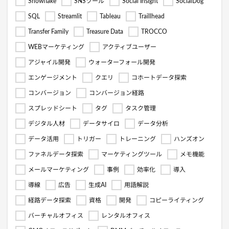
Snowflake
SNSツール
Social Insight
SocialDog
SQL
Streamlit
Tableau
Traillhead
Transfer Family
Treasure Data
TROCCO
WEBマーケティング
アクティブユーザー
アジャイル開発
ウォーターフォール開発
エンゲージメント
クエリ
コホートデータ探索
コンバージョン
コンバージョン経路
スプレッドシート
タグ
タスク管理
デジタル人材
データサイロ
データ分析
データ活用
トリガー
トレーニング
ハンズオン
ファネルデータ探索
マーケティングツール
メモ機能
メールマーケティング
事例
効率化
導入
導線
広告
生成AI
用語解説
経路データ探索
資格
開発
コピーライティング
バーチャルオフィス
レンタルオフィス