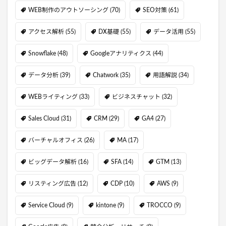
WEB制作のアウトソーシング
(70)
SEO対策
(61)
アクセス解析
(55)
DX基礎
(55)
データ活用
(55)
Snowflake
(48)
Googleアナリティクス
(44)
データ分析
(39)
Chatwork
(35)
用語解説
(34)
WEBライティング
(33)
ビジネスチャット
(32)
Sales Cloud
(31)
CRM
(29)
GA4
(27)
バーチャルオフィス
(26)
MA
(17)
ビッグデータ解析
(16)
SFA
(14)
GTM
(13)
リスティング広告
(12)
CDP
(10)
AWS
(9)
Service Cloud
(9)
kintone
(9)
TROCCO
(9)