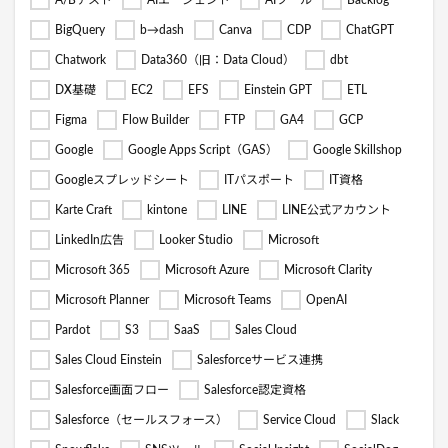
A/Bテスト
AIエージェント
AIツール
Backlog
BigQuery
b→dash
Canva
CDP
ChatGPT
Chatwork
Data360（旧：Data Cloud）
dbt
DX基礎
EC2
EFS
Einstein GPT
ETL
Figma
Flow Builder
FTP
GA4
GCP
Google
Google Apps Script（GAS）
Google Skillshop
Googleスプレッドシート
ITパスポート
IT資格
Karte Craft
kintone
LINE
LINE公式アカウント
LinkedIn広告
Looker Studio
Microsoft
Microsoft 365
Microsoft Azure
Microsoft Clarity
Microsoft Planner
Microsoft Teams
OpenAI
Pardot
S3
SaaS
Sales Cloud
Sales Cloud Einstein
Salesforceサービス連携
Salesforce画面フロー
Salesforce認定資格
Salesforce（セールスフォース）
Service Cloud
Slack