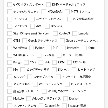
GMOオフィスサポート
DMMバーチャルオフィス
ナレッジソサエティ
NAWABARI
METSオフィス
リージャス
ユナイテッドオフィス
和文化推進協会
レゾナンス
AWS
BIZcircle
SES（Simple Email Service）
Route53
Lambda
GTM
Googleアナリティクス
Googleサーチコンソール
WordPress
Python
PHP
Javascript
Karte
WEB接客ツール
CVR改善
キーワード分析
Karigo
CMS
SFA
CRM
CXツール
MA
ビッグデータ解析
BIツール
ヒートマップ
メルマガ
ステップメール
アンケート・市場調査
アクセス解析
WEBライティング
ビジネスチャット
競合分析・リサーチ
WEB制作のアウトソーシング
Marketo
Adobeアナリティクス
Dockpit
リスティング広告
Google広告
Instagram運用