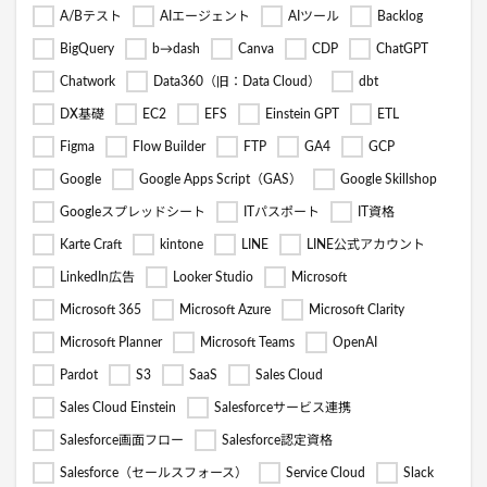
A/Bテスト
AIエージェント
AIツール
Backlog
BigQuery
b→dash
Canva
CDP
ChatGPT
Chatwork
Data360（旧：Data Cloud）
dbt
DX基礎
EC2
EFS
Einstein GPT
ETL
Figma
Flow Builder
FTP
GA4
GCP
Google
Google Apps Script（GAS）
Google Skillshop
Googleスプレッドシート
ITパスポート
IT資格
Karte Craft
kintone
LINE
LINE公式アカウント
LinkedIn広告
Looker Studio
Microsoft
Microsoft 365
Microsoft Azure
Microsoft Clarity
Microsoft Planner
Microsoft Teams
OpenAI
Pardot
S3
SaaS
Sales Cloud
Sales Cloud Einstein
Salesforceサービス連携
Salesforce画面フロー
Salesforce認定資格
Salesforce（セールスフォース）
Service Cloud
Slack