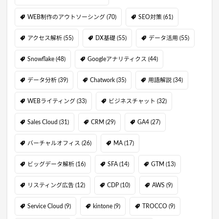
WEB制作のアウトソーシング
(70)
SEO対策
(61)
アクセス解析
(55)
DX基礎
(55)
データ活用
(55)
Snowflake
(48)
Googleアナリティクス
(44)
データ分析
(39)
Chatwork
(35)
用語解説
(34)
WEBライティング
(33)
ビジネスチャット
(32)
Sales Cloud
(31)
CRM
(29)
GA4
(27)
バーチャルオフィス
(26)
MA
(17)
ビッグデータ解析
(16)
SFA
(14)
GTM
(13)
リスティング広告
(12)
CDP
(10)
AWS
(9)
Service Cloud
(9)
kintone
(9)
TROCCO
(9)