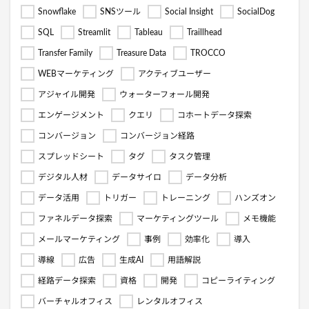
Snowflake
SNSツール
Social Insight
SocialDog
SQL
Streamlit
Tableau
Traillhead
Transfer Family
Treasure Data
TROCCO
WEBマーケティング
アクティブユーザー
アジャイル開発
ウォーターフォール開発
エンゲージメント
クエリ
コホートデータ探索
コンバージョン
コンバージョン経路
スプレッドシート
タグ
タスク管理
デジタル人材
データサイロ
データ分析
データ活用
トリガー
トレーニング
ハンズオン
ファネルデータ探索
マーケティングツール
メモ機能
メールマーケティング
事例
効率化
導入
導線
広告
生成AI
用語解説
経路データ探索
資格
開発
コピーライティング
バーチャルオフィス
レンタルオフィス