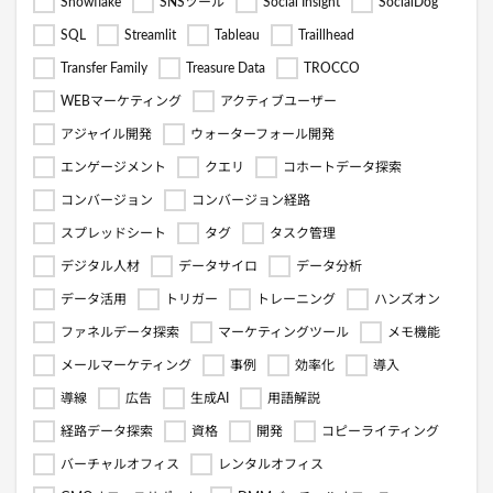
Snowflake
SNSツール
Social Insight
SocialDog
SQL
Streamlit
Tableau
Traillhead
Transfer Family
Treasure Data
TROCCO
WEBマーケティング
アクティブユーザー
アジャイル開発
ウォーターフォール開発
エンゲージメント
クエリ
コホートデータ探索
コンバージョン
コンバージョン経路
スプレッドシート
タグ
タスク管理
デジタル人材
データサイロ
データ分析
データ活用
トリガー
トレーニング
ハンズオン
ファネルデータ探索
マーケティングツール
メモ機能
メールマーケティング
事例
効率化
導入
導線
広告
生成AI
用語解説
経路データ探索
資格
開発
コピーライティング
バーチャルオフィス
レンタルオフィス