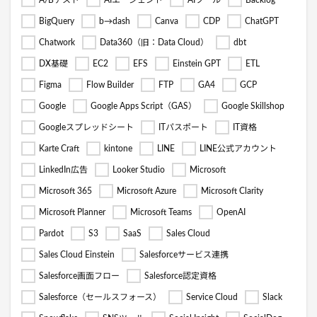
A/Bテスト
AIエージェント
AIツール
Backlog
BigQuery
b→dash
Canva
CDP
ChatGPT
Chatwork
Data360（旧：Data Cloud）
dbt
DX基礎
EC2
EFS
Einstein GPT
ETL
Figma
Flow Builder
FTP
GA4
GCP
Google
Google Apps Script（GAS）
Google Skillshop
Googleスプレッドシート
ITパスポート
IT資格
Karte Craft
kintone
LINE
LINE公式アカウント
LinkedIn広告
Looker Studio
Microsoft
Microsoft 365
Microsoft Azure
Microsoft Clarity
Microsoft Planner
Microsoft Teams
OpenAI
Pardot
S3
SaaS
Sales Cloud
Sales Cloud Einstein
Salesforceサービス連携
Salesforce画面フロー
Salesforce認定資格
Salesforce（セールスフォース）
Service Cloud
Slack