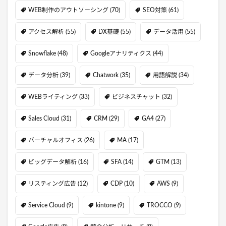
WEB制作のアウトソーシング
(70)
SEO対策
(61)
アクセス解析
(55)
DX基礎
(55)
データ活用
(55)
Snowflake
(48)
Googleアナリティクス
(44)
データ分析
(39)
Chatwork
(35)
用語解説
(34)
WEBライティング
(33)
ビジネスチャット
(32)
Sales Cloud
(31)
CRM
(29)
GA4
(27)
バーチャルオフィス
(26)
MA
(17)
ビッグデータ解析
(16)
SFA
(14)
GTM
(13)
リスティング広告
(12)
CDP
(10)
AWS
(9)
Service Cloud
(9)
kintone
(9)
TROCCO
(9)