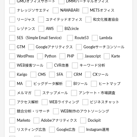
GMOオフィスサポート
DMMバーチャルオフィス
ナレッジソサエティ
NAWABARI
METSオフィス
リージャス
ユナイテッドオフィス
和文化推進協会
レゾナンス
AWS
BIZcircle
SES（Simple Email Service）
Route53
Lambda
GTM
Googleアナリティクス
Googleサーチコンソール
WordPress
Python
PHP
Javascript
Karte
WEB接客ツール
CVR改善
キーワード分析
Karigo
CMS
SFA
CRM
CXツール
MA
ビッグデータ解析
BIツール
ヒートマップ
メルマガ
ステップメール
アンケート・市場調査
アクセス解析
WEBライティング
ビジネスチャット
競合分析・リサーチ
WEB制作のアウトソーシング
Marketo
Adobeアナリティクス
Dockpit
リスティング広告
Google広告
Instagram運用