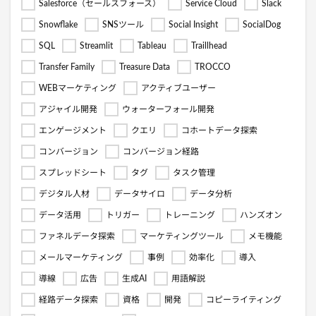
Salesforce（セールスフォース）
Service Cloud
Slack
Snowflake
SNSツール
Social Insight
SocialDog
SQL
Streamlit
Tableau
Traillhead
Transfer Family
Treasure Data
TROCCO
WEBマーケティング
アクティブユーザー
アジャイル開発
ウォーターフォール開発
エンゲージメント
クエリ
コホートデータ探索
コンバージョン
コンバージョン経路
スプレッドシート
タグ
タスク管理
デジタル人材
データサイロ
データ分析
データ活用
トリガー
トレーニング
ハンズオン
ファネルデータ探索
マーケティングツール
メモ機能
メールマーケティング
事例
効率化
導入
導線
広告
生成AI
用語解説
経路データ探索
資格
開発
コピーライティング