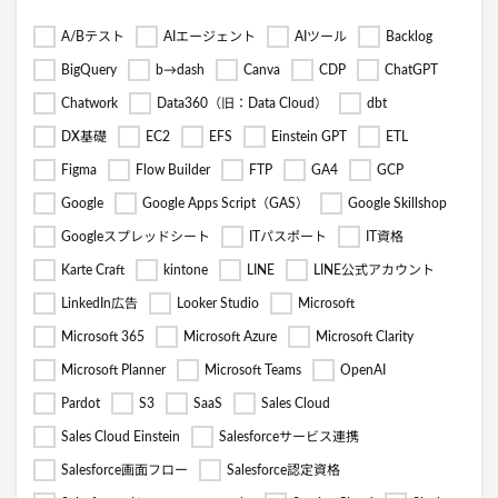
A/Bテスト
AIエージェント
AIツール
Backlog
BigQuery
b→dash
Canva
CDP
ChatGPT
Chatwork
Data360（旧：Data Cloud）
dbt
DX基礎
EC2
EFS
Einstein GPT
ETL
Figma
Flow Builder
FTP
GA4
GCP
Google
Google Apps Script（GAS）
Google Skillshop
Googleスプレッドシート
ITパスポート
IT資格
Karte Craft
kintone
LINE
LINE公式アカウント
LinkedIn広告
Looker Studio
Microsoft
Microsoft 365
Microsoft Azure
Microsoft Clarity
Microsoft Planner
Microsoft Teams
OpenAI
Pardot
S3
SaaS
Sales Cloud
Sales Cloud Einstein
Salesforceサービス連携
Salesforce画面フロー
Salesforce認定資格