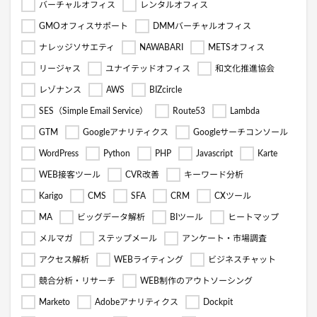
バーチャルオフィス
レンタルオフィス
GMOオフィスサポート
DMMバーチャルオフィス
ナレッジソサエティ
NAWABARI
METSオフィス
リージャス
ユナイテッドオフィス
和文化推進協会
レゾナンス
AWS
BIZcircle
SES（Simple Email Service）
Route53
Lambda
GTM
Googleアナリティクス
Googleサーチコンソール
WordPress
Python
PHP
Javascript
Karte
WEB接客ツール
CVR改善
キーワード分析
Karigo
CMS
SFA
CRM
CXツール
MA
ビッグデータ解析
BIツール
ヒートマップ
メルマガ
ステップメール
アンケート・市場調査
アクセス解析
WEBライティング
ビジネスチャット
競合分析・リサーチ
WEB制作のアウトソーシング
Marketo
Adobeアナリティクス
Dockpit