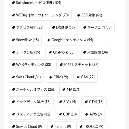
Salesforceサービス連携
(104)
WEB制作のアウトソーシング
(70)
SEO対策
(61)
アクセス解析
(55)
DX基礎
(55)
データ活用
(55)
Snowflake
(48)
Googleアナリティクス
(44)
データ分析
(39)
Chatwork
(35)
用語解説
(34)
WEBライティング
(33)
ビジネスチャット
(32)
Sales Cloud
(31)
CRM
(29)
GA4
(27)
バーチャルオフィス
(26)
MA
(17)
ビッグデータ解析
(16)
SFA
(14)
GTM
(13)
リスティング広告
(12)
CDP
(10)
AWS
(9)
Service Cloud
(9)
kintone
(9)
TROCCO
(9)