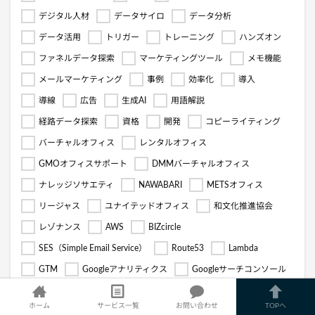
デジタル人材
データサイロ
データ分析
データ活用
トリガー
トレーニング
ハンズオン
ファネルデータ探索
マーケティングツール
メモ機能
メールマーケティング
事例
効率化
導入
導線
広告
生成AI
用語解説
経路データ探索
資格
開発
コピーライティング
バーチャルオフィス
レンタルオフィス
GMOオフィスサポート
DMMバーチャルオフィス
ナレッジソサエティ
NAWABARI
METSオフィス
リージャス
ユナイテッドオフィス
和文化推進協会
レゾナンス
AWS
BIZcircle
SES（Simple Email Service）
Route53
Lambda
GTM
Googleアナリティクス
Googleサーチコンソール
WordPress
Python
PHP
Javascript
Karte
ホーム
サービス一覧
お問い合わせ
TOPへ
WEB接客ツール
CVR改善
キーワード分析