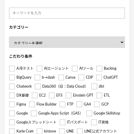
カテゴリー
こだわり条件
A/Bテスト
AIエージェント
AIツール
Backlog
BigQuery
b→dash
Canva
CDP
ChatGPT
Chatwork
Data360（旧：Data Cloud）
dbt
DX基礎
EC2
EFS
Einstein GPT
ETL
Figma
Flow Builder
FTP
GA4
GCP
Google
Google Apps Script（GAS）
Google Skillshop
Googleスプレッドシート
ITパスポート
IT資格
Karte Craft
kintone
LINE
LINE公式アカウント