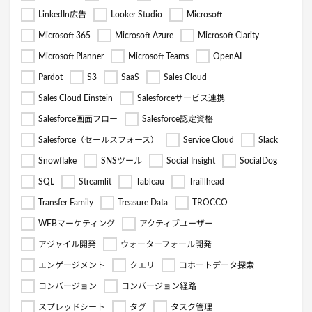
LinkedIn広告
Looker Studio
Microsoft
Microsoft 365
Microsoft Azure
Microsoft Clarity
Microsoft Planner
Microsoft Teams
OpenAI
Pardot
S3
SaaS
Sales Cloud
Sales Cloud Einstein
Salesforceサービス連携
Salesforce画面フロー
Salesforce認定資格
Salesforce（セールスフォース）
Service Cloud
Slack
Snowflake
SNSツール
Social Insight
SocialDog
SQL
Streamlit
Tableau
Traillhead
Transfer Family
Treasure Data
TROCCO
WEBマーケティング
アクティブユーザー
アジャイル開発
ウォーターフォール開発
エンゲージメント
クエリ
コホートデータ探索
コンバージョン
コンバージョン経路
スプレッドシート
タグ
タスク管理