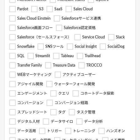
Pardot
S3
SaaS
Sales Cloud
Sales Cloud Einstein
Salesforceサービス連携
Salesforce画面フロー
Salesforce認定資格
Salesforce（セールスフォース）
Service Cloud
Slack
Snowflake
SNSツール
Social Insight
SocialDog
SQL
Streamlit
Tableau
Traillhead
Transfer Family
Treasure Data
TROCCO
WEBマーケティング
アクティブユーザー
アジャイル開発
ウォーターフォール開発
エンゲージメント
クエリ
コホートデータ探索
コンバージョン
コンバージョン経路
スプレッドシート
タグ
タスク管理
デジタル人材
データサイロ
データ分析
データ活用
トリガー
トレーニング
ハンズオン