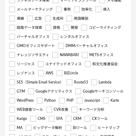
ファネルデータ探索
マーケティングツール
メモ機能
メールマーケティング
事例
効率化
導入
導線
広告
生成AI
用語解説
経路データ探索
資格
開発
コピーライティング
バーチャルオフィス
レンタルオフィス
GMOオフィスサポート
DMMバーチャルオフィス
ナレッジソサエティ
NAWABARI
METSオフィス
リージャス
ユナイテッドオフィス
和文化推進協会
レゾナンス
AWS
BIZcircle
SES（Simple Email Service）
Route53
Lambda
GTM
Googleアナリティクス
Googleサーチコンソール
WordPress
Python
PHP
Javascript
Karte
WEB接客ツール
CVR改善
キーワード分析
Karigo
CMS
SFA
CRM
CXツール
MA
ビッグデータ解析
BIツール
ヒートマップ