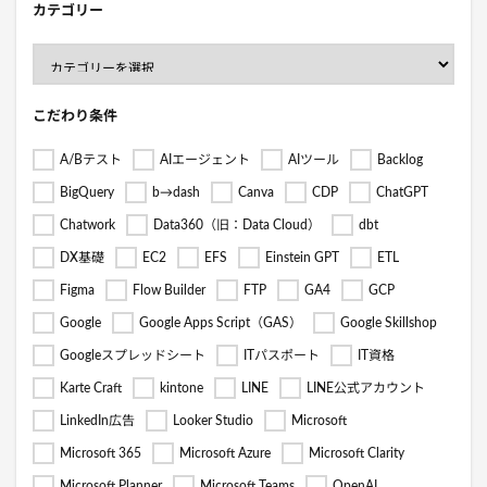
カテゴリー
こだわり条件
A/Bテスト
AIエージェント
AIツール
Backlog
BigQuery
b→dash
Canva
CDP
ChatGPT
Chatwork
Data360（旧：Data Cloud）
dbt
DX基礎
EC2
EFS
Einstein GPT
ETL
Figma
Flow Builder
FTP
GA4
GCP
Google
Google Apps Script（GAS）
Google Skillshop
Googleスプレッドシート
ITパスポート
IT資格
Karte Craft
kintone
LINE
LINE公式アカウント
LinkedIn広告
Looker Studio
Microsoft
Microsoft 365
Microsoft Azure
Microsoft Clarity
Microsoft Planner
Microsoft Teams
OpenAI