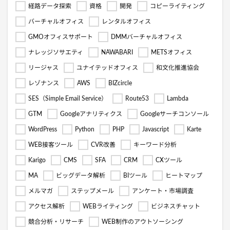
経路データ探索
資格
開発
コピーライティング
バーチャルオフィス
レンタルオフィス
GMOオフィスサポート
DMMバーチャルオフィス
ナレッジソサエティ
NAWABARI
METSオフィス
リージャス
ユナイテッドオフィス
和文化推進協会
レゾナンス
AWS
BIZcircle
SES（Simple Email Service）
Route53
Lambda
GTM
Googleアナリティクス
Googleサーチコンソール
WordPress
Python
PHP
Javascript
Karte
WEB接客ツール
CVR改善
キーワード分析
Karigo
CMS
SFA
CRM
CXツール
MA
ビッグデータ解析
BIツール
ヒートマップ
メルマガ
ステップメール
アンケート・市場調査
アクセス解析
WEBライティング
ビジネスチャット
競合分析・リサーチ
WEB制作のアウトソーシング