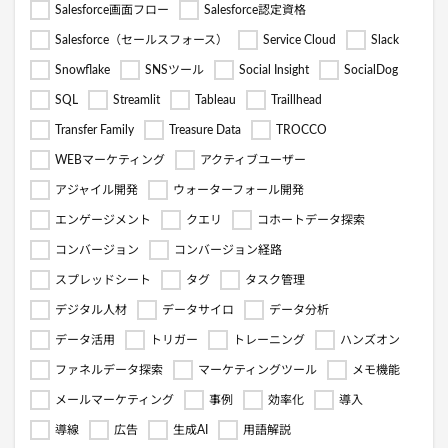
Salesforce画面フロー
Salesforce認定資格
Salesforce（セールスフォース）
Service Cloud
Slack
Snowflake
SNSツール
Social Insight
SocialDog
SQL
Streamlit
Tableau
Traillhead
Transfer Family
Treasure Data
TROCCO
WEBマーケティング
アクティブユーザー
アジャイル開発
ウォーターフォール開発
エンゲージメント
クエリ
コホートデータ探索
コンバージョン
コンバージョン経路
スプレッドシート
タグ
タスク管理
デジタル人材
データサイロ
データ分析
データ活用
トリガー
トレーニング
ハンズオン
ファネルデータ探索
マーケティングツール
メモ機能
メールマーケティング
事例
効率化
導入
導線
広告
生成AI
用語解説