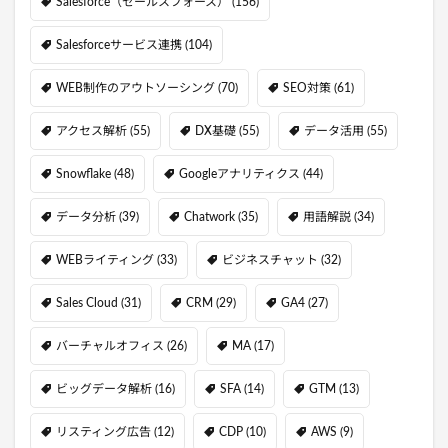
Salesforce（セールスフォース）
(156)
Salesforceサービス連携
(104)
WEB制作のアウトソーシング
(70)
SEO対策
(61)
アクセス解析
(55)
DX基礎
(55)
データ活用
(55)
Snowflake
(48)
Googleアナリティクス
(44)
データ分析
(39)
Chatwork
(35)
用語解説
(34)
WEBライティング
(33)
ビジネスチャット
(32)
Sales Cloud
(31)
CRM
(29)
GA4
(27)
バーチャルオフィス
(26)
MA
(17)
ビッグデータ解析
(16)
SFA
(14)
GTM
(13)
リスティング広告
(12)
CDP
(10)
AWS
(9)