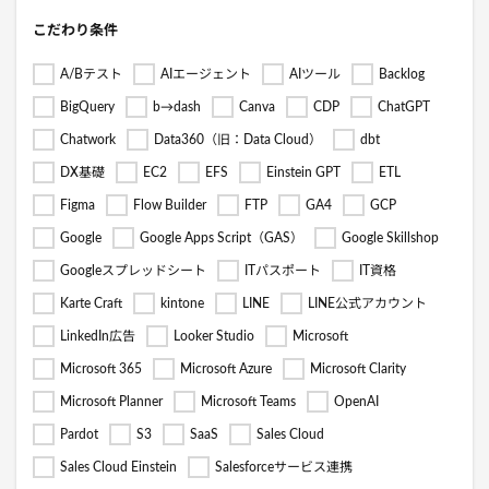
こだわり条件
A/Bテスト
AIエージェント
AIツール
Backlog
BigQuery
b→dash
Canva
CDP
ChatGPT
Chatwork
Data360（旧：Data Cloud）
dbt
DX基礎
EC2
EFS
Einstein GPT
ETL
Figma
Flow Builder
FTP
GA4
GCP
Google
Google Apps Script（GAS）
Google Skillshop
Googleスプレッドシート
ITパスポート
IT資格
Karte Craft
kintone
LINE
LINE公式アカウント
LinkedIn広告
Looker Studio
Microsoft
Microsoft 365
Microsoft Azure
Microsoft Clarity
Microsoft Planner
Microsoft Teams
OpenAI
Pardot
S3
SaaS
Sales Cloud
Sales Cloud Einstein
Salesforceサービス連携