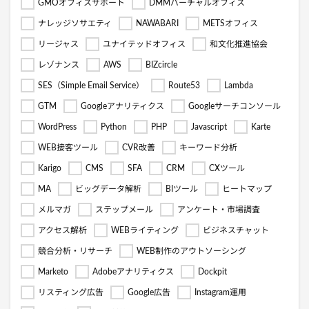
GMOオフィスサポート
DMMバーチャルオフィス
ナレッジソサエティ
NAWABARI
METSオフィス
リージャス
ユナイテッドオフィス
和文化推進協会
レゾナンス
AWS
BIZcircle
SES（Simple Email Service）
Route53
Lambda
GTM
Googleアナリティクス
Googleサーチコンソール
WordPress
Python
PHP
Javascript
Karte
WEB接客ツール
CVR改善
キーワード分析
Karigo
CMS
SFA
CRM
CXツール
MA
ビッグデータ解析
BIツール
ヒートマップ
メルマガ
ステップメール
アンケート・市場調査
アクセス解析
WEBライティング
ビジネスチャット
競合分析・リサーチ
WEB制作のアウトソーシング
Marketo
Adobeアナリティクス
Dockpit
リスティング広告
Google広告
Instagram運用