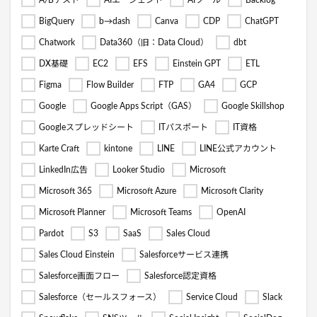
A/Bテスト
AIエージェント
AIツール
Backlog
BigQuery
b→dash
Canva
CDP
ChatGPT
Chatwork
Data360（旧：Data Cloud）
dbt
DX基礎
EC2
EFS
Einstein GPT
ETL
Figma
Flow Builder
FTP
GA4
GCP
Google
Google Apps Script（GAS）
Google Skillshop
Googleスプレッドシート
ITパスポート
IT資格
Karte Craft
kintone
LINE
LINE公式アカウント
LinkedIn広告
Looker Studio
Microsoft
Microsoft 365
Microsoft Azure
Microsoft Clarity
Microsoft Planner
Microsoft Teams
OpenAI
Pardot
S3
SaaS
Sales Cloud
Sales Cloud Einstein
Salesforceサービス連携
Salesforce画面フロー
Salesforce認定資格
Salesforce（セールスフォース）
Service Cloud
Slack