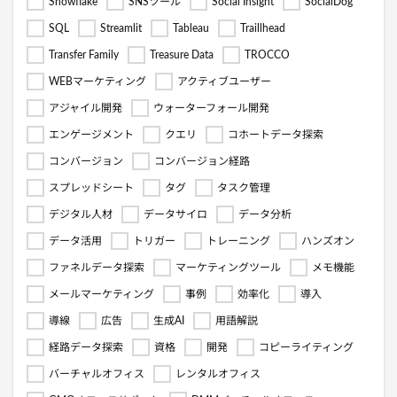
Snowflake
SNSツール
Social Insight
SocialDog
SQL
Streamlit
Tableau
Traillhead
Transfer Family
Treasure Data
TROCCO
WEBマーケティング
アクティブユーザー
アジャイル開発
ウォーターフォール開発
エンゲージメント
クエリ
コホートデータ探索
コンバージョン
コンバージョン経路
スプレッドシート
タグ
タスク管理
デジタル人材
データサイロ
データ分析
データ活用
トリガー
トレーニング
ハンズオン
ファネルデータ探索
マーケティングツール
メモ機能
メールマーケティング
事例
効率化
導入
導線
広告
生成AI
用語解説
経路データ探索
資格
開発
コピーライティング
バーチャルオフィス
レンタルオフィス