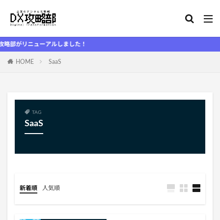
部がリニューアルしました！
HOME
SaaS
TAG
SaaS
新着順
人気順