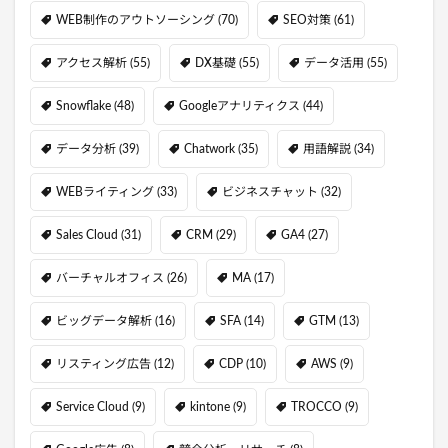
WEB制作のアウトソーシング
(70)
SEO対策
(61)
アクセス解析
(55)
DX基礎
(55)
データ活用
(55)
Snowflake
(48)
Googleアナリティクス
(44)
データ分析
(39)
Chatwork
(35)
用語解説
(34)
WEBライティング
(33)
ビジネスチャット
(32)
Sales Cloud
(31)
CRM
(29)
GA4
(27)
バーチャルオフィス
(26)
MA
(17)
ビッグデータ解析
(16)
SFA
(14)
GTM
(13)
リスティング広告
(12)
CDP
(10)
AWS
(9)
Service Cloud
(9)
kintone
(9)
TROCCO
(9)