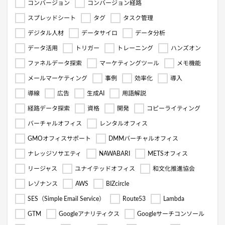
コンバージョン
コンバージョン経路
スプレッドシート
タグ
タスク管理
デジタル人材
データサイロ
データ分析
データ活用
トリガー
トレーニング
ハンズオン
ファネルデータ探索
マーケティングツール
メモ機能
メールマーケティング
事例
効率化
導入
導線
広告
生成AI
用語解説
経路データ探索
資格
開発
コピーライティング
バーチャルオフィス
レンタルオフィス
GMOオフィスサポート
DMMバーチャルオフィス
ナレッジソサエティ
NAWABARI
METSオフィス
リージャス
ユナイテッドオフィス
和文化推進協会
レゾナンス
AWS
BIZcircle
SES（Simple Email Service）
Route53
Lambda
GTM
Googleアナリティクス
Googleサーチコンソール