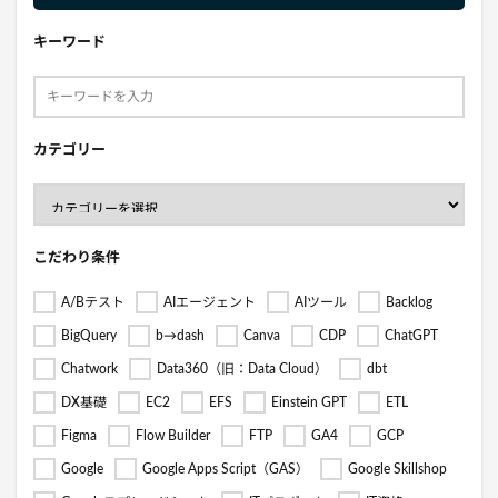
キーワード
カテゴリー
こだわり条件
A/Bテスト
AIエージェント
AIツール
Backlog
BigQuery
b→dash
Canva
CDP
ChatGPT
Chatwork
Data360（旧：Data Cloud）
dbt
DX基礎
EC2
EFS
Einstein GPT
ETL
Figma
Flow Builder
FTP
GA4
GCP
Google
Google Apps Script（GAS）
Google Skillshop