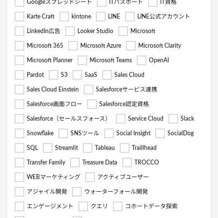
Googleスプレッドシート
ITパスポート
IT資格
Karte Craft
kintone
LINE
LINE公式アカウント
LinkedIn広告
Looker Studio
Microsoft
Microsoft 365
Microsoft Azure
Microsoft Clarity
Microsoft Planner
Microsoft Teams
OpenAI
Pardot
S3
SaaS
Sales Cloud
Sales Cloud Einstein
Salesforceサービス連携
Salesforce画面フロー
Salesforce認定資格
Salesforce（セールスフォース）
Service Cloud
Slack
Snowflake
SNSツール
Social Insight
SocialDog
SQL
Streamlit
Tableau
Traillhead
Transfer Family
Treasure Data
TROCCO
WEBマーケティング
アクティブユーザー
アジャイル開発
ウォーターフォール開発
エンゲージメント
クエリ
コホートデータ探索