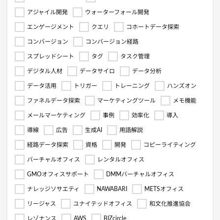
アジャイル開発
ウォーターフォール開発
エンゲージメント
クエリ
コホートデータ探索
コンバージョン
コンバージョン経路
スプレッドシート
タグ
タスク管理
デジタル人材
データサイロ
データ分析
データ活用
トリガー
トレーニング
ハンズオン
ファネルデータ探索
マーケティングツール
メモ機能
メールマーケティング
事例
効率化
導入
導線
広告
生成AI
用語解説
経路データ探索
資格
開発
コピーライティング
バーチャルオフィス
レンタルオフィス
GMOオフィスサポート
DMMバーチャルオフィス
ナレッジソサエティ
NAWABARI
METSオフィス
リージャス
ユナイテッドオフィス
和文化推進協会
レゾナンス
AWS
BIZcircle