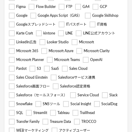
Figma
Flow Builder
FTP
GA4
GCP
Google
Google Apps Script（GAS）
Google Skillshop
Googleスプレッドシート
ITパスポート
IT資格
Karte Craft
kintone
LINE
LINE公式アカウント
LinkedIn広告
Looker Studio
Microsoft
Microsoft 365
Microsoft Azure
Microsoft Clarity
Microsoft Planner
Microsoft Teams
OpenAI
Pardot
S3
SaaS
Sales Cloud
Sales Cloud Einstein
Salesforceサービス連携
Salesforce画面フロー
Salesforce認定資格
Salesforce（セールスフォース）
Service Cloud
Slack
Snowflake
SNSツール
Social Insight
SocialDog
SQL
Streamlit
Tableau
Traillhead
Transfer Family
Treasure Data
TROCCO
WEBマーケティング
アクティブユーザー