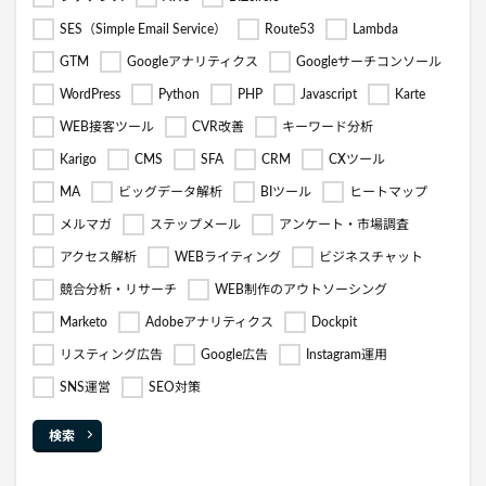
SES（Simple Email Service）
Route53
Lambda
GTM
Googleアナリティクス
Googleサーチコンソール
WordPress
Python
PHP
Javascript
Karte
WEB接客ツール
CVR改善
キーワード分析
Karigo
CMS
SFA
CRM
CXツール
MA
ビッグデータ解析
BIツール
ヒートマップ
メルマガ
ステップメール
アンケート・市場調査
アクセス解析
WEBライティング
ビジネスチャット
競合分析・リサーチ
WEB制作のアウトソーシング
Marketo
Adobeアナリティクス
Dockpit
リスティング広告
Google広告
Instagram運用
SNS運営
SEO対策
検索