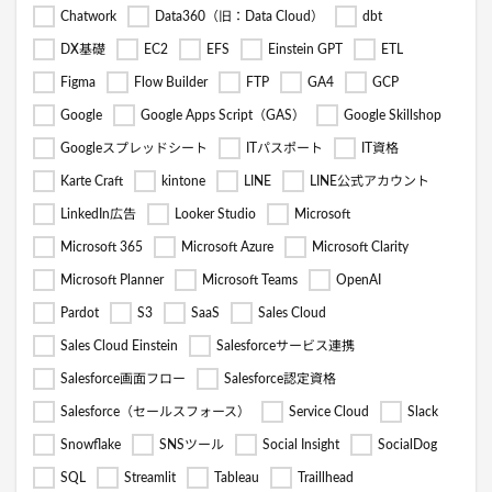
Chatwork
Data360（旧：Data Cloud）
dbt
DX基礎
EC2
EFS
Einstein GPT
ETL
Figma
Flow Builder
FTP
GA4
GCP
Google
Google Apps Script（GAS）
Google Skillshop
Googleスプレッドシート
ITパスポート
IT資格
Karte Craft
kintone
LINE
LINE公式アカウント
LinkedIn広告
Looker Studio
Microsoft
Microsoft 365
Microsoft Azure
Microsoft Clarity
Microsoft Planner
Microsoft Teams
OpenAI
Pardot
S3
SaaS
Sales Cloud
Sales Cloud Einstein
Salesforceサービス連携
Salesforce画面フロー
Salesforce認定資格
Salesforce（セールスフォース）
Service Cloud
Slack
Snowflake
SNSツール
Social Insight
SocialDog
SQL
Streamlit
Tableau
Traillhead