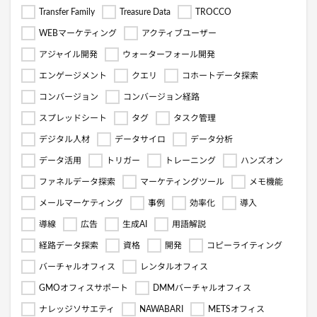
Transfer Family
Treasure Data
TROCCO
WEBマーケティング
アクティブユーザー
アジャイル開発
ウォーターフォール開発
エンゲージメント
クエリ
コホートデータ探索
コンバージョン
コンバージョン経路
スプレッドシート
タグ
タスク管理
デジタル人材
データサイロ
データ分析
データ活用
トリガー
トレーニング
ハンズオン
ファネルデータ探索
マーケティングツール
メモ機能
メールマーケティング
事例
効率化
導入
導線
広告
生成AI
用語解説
経路データ探索
資格
開発
コピーライティング
バーチャルオフィス
レンタルオフィス
GMOオフィスサポート
DMMバーチャルオフィス
ナレッジソサエティ
NAWABARI
METSオフィス