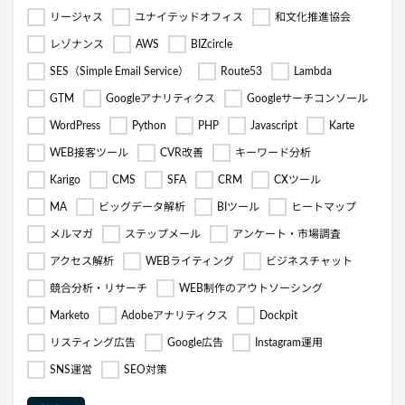
リージャス
ユナイテッドオフィス
和文化推進協会
レゾナンス
AWS
BIZcircle
SES（Simple Email Service）
Route53
Lambda
GTM
Googleアナリティクス
Googleサーチコンソール
WordPress
Python
PHP
Javascript
Karte
WEB接客ツール
CVR改善
キーワード分析
Karigo
CMS
SFA
CRM
CXツール
MA
ビッグデータ解析
BIツール
ヒートマップ
メルマガ
ステップメール
アンケート・市場調査
アクセス解析
WEBライティング
ビジネスチャット
競合分析・リサーチ
WEB制作のアウトソーシング
Marketo
Adobeアナリティクス
Dockpit
リスティング広告
Google広告
Instagram運用
SNS運営
SEO対策