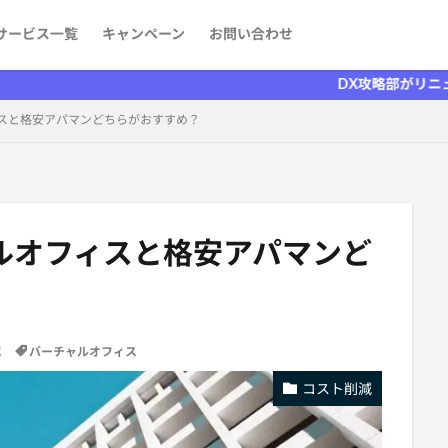
サービス一覧
キャンペーン
お問い合わせ
ケティング
発
aaS）
者を探す
情報
DX攻略部がリニューアルしま
スと格安アパマンどちらがおすすめ？
ルオフィスと格安アパマンど
減
バーチャルオフィス
コスト削減