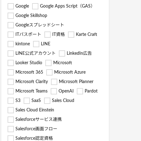
Google
Google Apps Script（GAS）
Google Skillshop
Googleスプレッドシート
ITパスポート
IT資格
Karte Craft
kintone
LINE
LINE公式アカウント
LinkedIn広告
Looker Studio
Microsoft
Microsoft 365
Microsoft Azure
Microsoft Clarity
Microsoft Planner
Microsoft Teams
OpenAI
Pardot
S3
SaaS
Sales Cloud
Sales Cloud Einstein
Salesforceサービス連携
Salesforce画面フロー
Salesforce認定資格