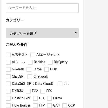
カテゴリー
こだわり条件
A/Bテスト
AIエージェント
AIツール
Backlog
BigQuery
b→dash
Canva
CDP
ChatGPT
Chatwork
Data360（旧：Data Cloud）
dbt
DX基礎
EC2
EFS
Einstein GPT
ETL
Figma
Flow Builder
FTP
GA4
GCP