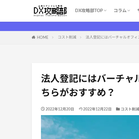
DX攻略部TOP
コラム
DX攻略部とは？
新規メンバー登録
サービス一覧
お問い合わせ
WEBマー
システム開
育成・学習
ITツール（S
DX基礎
DX支援業
ITイベント
コスト削減
コスト削減
法人登記にはバーチャルオフィ
HOME
法人登記にはバーチャ
ちらがおすすめ？
2022年12月20日
2022年12月22日
コスト削