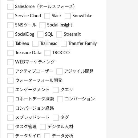
Salesforce（セールスフォース）
Service Cloud
Slack
Snowflake
SNSツール
Social Insight
SocialDog
SQL
Streamlit
Tableau
Traillhead
Transfer Family
Treasure Data
TROCCO
WEBマーケティング
アクティブユーザー
アジャイル開発
ウォーターフォール開発
エンゲージメント
クエリ
コホートデータ探索
コンバージョン
コンバージョン経路
スプレッドシート
タグ
タスク管理
デジタル人材
データサイロ
データ分析