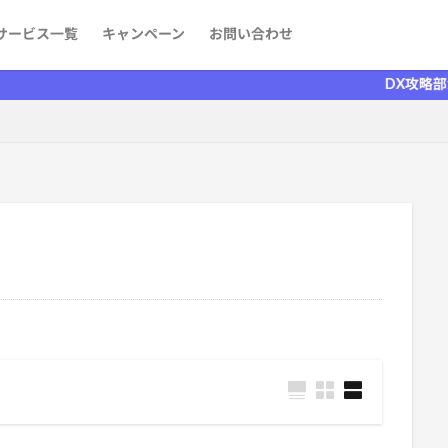
サービス一覧
キャンペーン
お問い合わせ
ケティング
発
aaS）
者を探す
情報
DX攻略部がリニューア