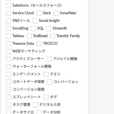
Salesforce（セールスフォース）
Service Cloud
Slack
Snowflake
SNSツール
Social Insight
SocialDog
SQL
Streamlit
Tableau
Traillhead
Transfer Family
Treasure Data
TROCCO
WEBマーケティング
アクティブユーザー
アジャイル開発
ウォーターフォール開発
エンゲージメント
クエリ
コホートデータ探索
コンバージョン
コンバージョン経路
スプレッドシート
タグ
タスク管理
デジタル人材
データサイロ
データ分析