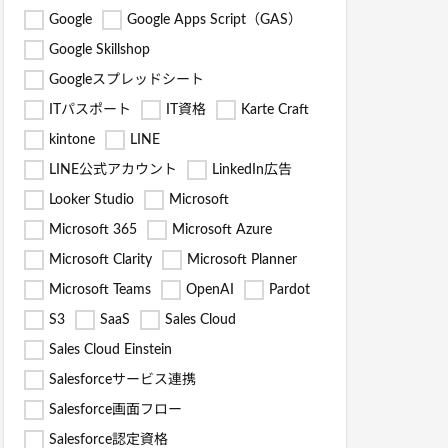
Google
Google Apps Script（GAS）
Google Skillshop
Googleスプレッドシート
ITパスポート
IT資格
Karte Craft
kintone
LINE
LINE公式アカウント
LinkedIn広告
Looker Studio
Microsoft
Microsoft 365
Microsoft Azure
Microsoft Clarity
Microsoft Planner
Microsoft Teams
OpenAI
Pardot
S3
SaaS
Sales Cloud
Sales Cloud Einstein
Salesforceサービス連携
Salesforce画面フロー
Salesforce認定資格