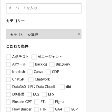
カテゴリー
こだわり条件
A/Bテスト
AIエージェント
AIツール
Backlog
BigQuery
b→dash
Canva
CDP
ChatGPT
Chatwork
Data360（旧：Data Cloud）
dbt
DX基礎
EC2
EFS
Einstein GPT
ETL
Figma
Flow Builder
FTP
GA4
GCP