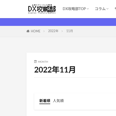
DX攻略部TOP
コラム
DX攻略部とは？
新規メンバー登録
サービス一覧
お問い合わせ
WEBマー
システム開
育成・学習
ITツール（S
DX基礎
DX支援業
ITイベント
コスト削減
2022年
11月
HOME
MONTH
2022年11月
新着順
人気順