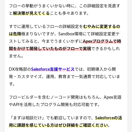
フローの挙動がうまくいかない時に、この詳細設定を見直す
と
解決策が見えてくる
ことも多々あります。
すでに運用しているフローの詳細設定を
むやみに変更するの
は危険
極まりないですが、Sandbox環境にて詳細設定変更テ
ストしてみると、今までうまくいかずに
Apexプログラムで時
間をかけて開発していたものがフローで実現
できるかもしれ
ません。
DX攻略部の
Salesforce支援サービス
では、初期導入から開
発・カスタマイズ、運用、教育まで一気通貫で対応していま
す。
フロービルダーを含むノーコード開発はもちろん、Apex言語
やAPIを活用したプログラム開発も対応可能です。
「まずは相談だけ」でも歓迎していますので、
Salesforceの活
用に課題を感じている方はぜひ詳細をご確認ください
。