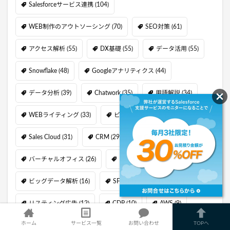
Salesforceサービス連携
(104)
WEB制作のアウトソーシング
(70)
SEO対策
(61)
アクセス解析
(55)
DX基礎
(55)
データ活用
(55)
Snowflake
(48)
Googleアナリティクス
(44)
データ分析
(39)
Chatwork
(35)
用語解説
(34)
WEBライティング
(33)
ビジネスチャット
(32)
Sales Cloud
(31)
CRM
(29)
GA4
(27)
バーチャルオフィス
(26)
MA
(17)
ビッグデータ解析
(16)
SFA
(14)
GTM
(13)
リスティング広告
(12)
CDP
(10)
AWS
(9)
ホーム
サービス一覧
お問い合わせ
TOPへ
Service Cloud
(9)
kintone
(9)
TROCCO
(9)