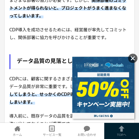
まざま
な部署の協力が必要です。
しかし、
関係部署のコミッ
トメントが得られないと、プロジェクトがうまく進まなくな
ってしまいます。
CDP導入を成功させるためには、
経営層が率先してコミット
し、
関係部署に協力を呼びかけることが重要です。
データ品質の見落とし
CDPには、
顧客に関するさまざまなデータを格納するため、
データ品質が非常に重要です。
しかし、
データ品質を見落と
してしまうと、せっかくのCDP導入効果が得られなくなって
しまいます。
導入前に、
既存データの品質を調査し、
必要なデータ項目を
洗い出しておくことが重要です。
ホーム
サービス一覧
お問い合わせ
TOPへ
また、
データインテグレーションを行う際には、
データの整