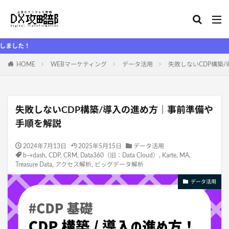
DX
HOME
WEBマーケティング
データ活用
失敗しないCDP構築
失敗しないCDP構築/導入の進め方｜事前準備や
手順を解説
2024年7月13日
2025年5月15日
データ活用
b→dash
,
CDP
,
CRM
,
Data360（旧：Data Cloud）
,
Karte
,
MA
,
Treasure Data
,
アクセス解析
,
ビッグデータ解析
データ活用