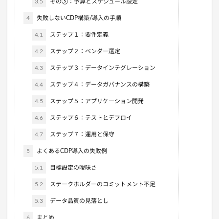
3.5
その⑤：予算とスケジュール設定
4
失敗しないCDP構築/導入の手順
4.1
ステップ１：要件定義
4.2
ステップ２：ベンダー選定
4.3
ステップ３：データインテグレーション
4.4
ステップ４：データガバナンスの構築
4.5
ステップ５：アプリケーション開発
4.6
ステップ６：テストとデプロイ
4.7
ステップ７：運用と保守
5
よくあるCDP導入の失敗例
5.1
目標設定の曖昧さ
5.2
ステークホルダーのコミットメント不足
5.3
データ品質の見落とし
6
まとめ