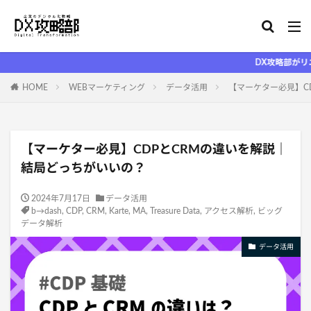
DX攻略部がリニューアルし
HOME
WEBマーケティング
データ活用
【マーケター必見】C
【マーケター必見】CDPとCRMの違いを解説｜
結局どっちがいいの？
2024年7月17日
データ活用
b→dash
,
CDP
,
CRM
,
Karte
,
MA
,
Treasure Data
,
アクセス解析
,
ビッグ
データ解析
データ活用