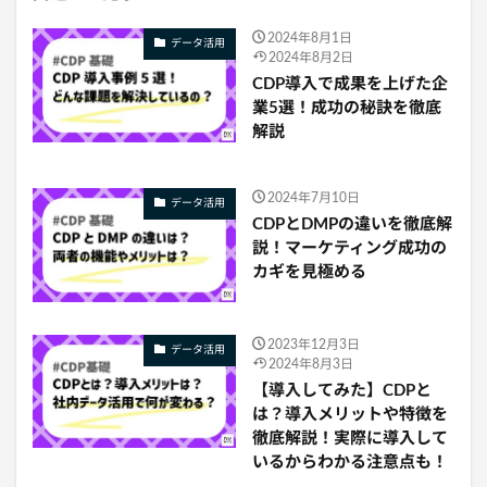
2024年8月1日
データ活用
2024年8月2日
CDP導入で成果を上げた企
業5選！成功の秘訣を徹底
解説
2024年7月10日
データ活用
CDPとDMPの違いを徹底解
説！マーケティング成功の
カギを見極める
2023年12月3日
データ活用
2024年8月3日
【導入してみた】CDPと
は？導入メリットや特徴を
徹底解説！実際に導入して
いるからわかる注意点も！