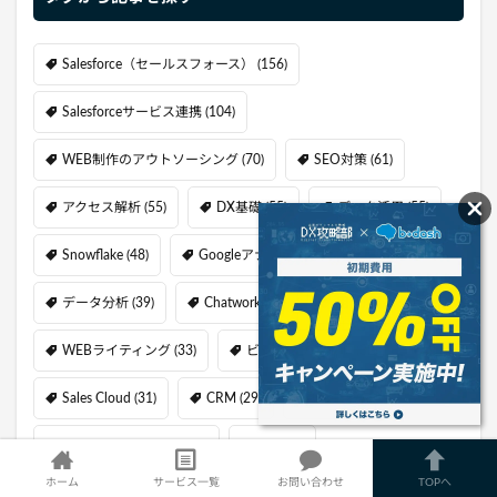
Salesforce（セールスフォース）
(156)
Salesforceサービス連携
(104)
WEB制作のアウトソーシング
(70)
SEO対策
(61)
アクセス解析
(55)
DX基礎
(55)
データ活用
(55)
Snowflake
(48)
Googleアナリティクス
(44)
データ分析
(39)
Chatwork
(35)
用語解説
(34)
WEBライティング
(33)
ビジネスチャット
(32)
Sales Cloud
(31)
CRM
(29)
GA4
(27)
バーチャルオフィス
(26)
MA
(17)
ホーム
サービス一覧
お問い合わせ
TOPへ
ビッグデータ解析
(16)
SFA
(14)
GTM
(13)