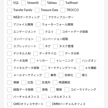
SQL
Streamlit
Tableau
Traillhead
Transfer Family
Treasure Data
TROCCO
WEBマーケティング
アクティブユーザー
アジャイル開発
ウォーターフォール開発
エンゲージメント
クエリ
コホートデータ探索
コンバージョン
コンバージョン経路
スプレッドシート
タグ
タスク管理
デジタル人材
データサイロ
データ分析
データ活用
トリガー
トレーニング
ハンズオン
ファネルデータ探索
マーケティングツール
メモ機能
メールマーケティング
事例
効率化
導入
導線
広告
生成AI
用語解説
経路データ探索
資格
開発
コピーライティング
バーチャルオフィス
レンタルオフィス
GMOオフィスサポート
DMMバーチャルオフィス