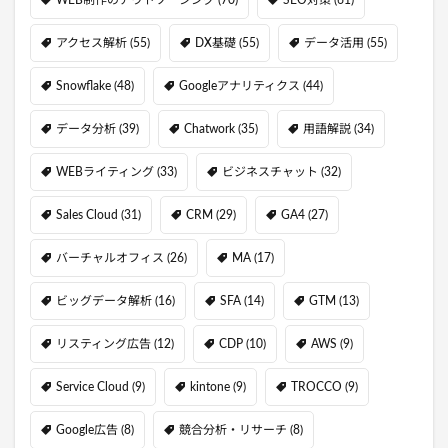
WEB制作のアウトソーシング
(70)
SEO対策
(61)
アクセス解析
(55)
DX基礎
(55)
データ活用
(55)
Snowflake
(48)
Googleアナリティクス
(44)
データ分析
(39)
Chatwork
(35)
用語解説
(34)
WEBライティング
(33)
ビジネスチャット
(32)
Sales Cloud
(31)
CRM
(29)
GA4
(27)
バーチャルオフィス
(26)
MA
(17)
ビッグデータ解析
(16)
SFA
(14)
GTM
(13)
リスティング広告
(12)
CDP
(10)
AWS
(9)
Service Cloud
(9)
kintone
(9)
TROCCO
(9)
Google広告
(8)
競合分析・リサーチ
(8)