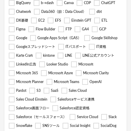
BigQuery
b→dash
Canva
CDP
ChatGPT
Chatwork
Data360（旧：Data Cloud）
dbt
DX基礎
EC2
EFS
Einstein GPT
ETL
Figma
Flow Builder
FTP
GA4
GCP
Google
Google Apps Script（GAS）
Google Skillshop
Googleスプレッドシート
ITパスポート
IT資格
Karte Craft
kintone
LINE
LINE公式アカウント
LinkedIn広告
Looker Studio
Microsoft
Microsoft 365
Microsoft Azure
Microsoft Clarity
Microsoft Planner
Microsoft Teams
OpenAI
Pardot
S3
SaaS
Sales Cloud
Sales Cloud Einstein
Salesforceサービス連携
Salesforce画面フロー
Salesforce認定資格
Salesforce（セールスフォース）
Service Cloud
Slack
Snowflake
SNSツール
Social Insight
SocialDog