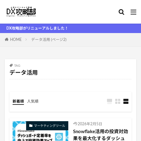
X攻略部がリニューアルしました！
HOME
データ活用 (ページ2)
TAG
データ活用
新着順
人気順
2026年2月5日
マーケティングツール
Snowflake活用の投資対効
果を最大化するダッシュ