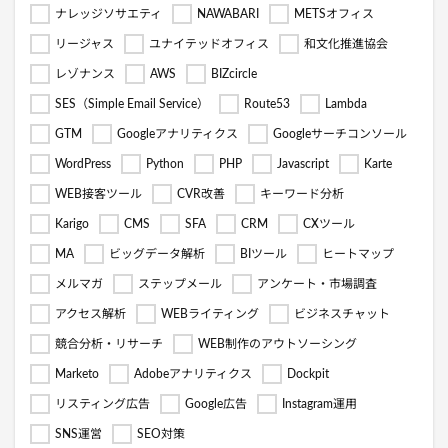
ナレッジソサエティ
NAWABARI
METSオフィス
リージャス
ユナイテッドオフィス
和文化推進協会
レゾナンス
AWS
BIZcircle
SES（Simple Email Service）
Route53
Lambda
GTM
Googleアナリティクス
Googleサーチコンソール
WordPress
Python
PHP
Javascript
Karte
WEB接客ツール
CVR改善
キーワード分析
Karigo
CMS
SFA
CRM
CXツール
MA
ビッグデータ解析
BIツール
ヒートマップ
メルマガ
ステップメール
アンケート・市場調査
アクセス解析
WEBライティング
ビジネスチャット
競合分析・リサーチ
WEB制作のアウトソーシング
Marketo
Adobeアナリティクス
Dockpit
リスティング広告
Google広告
Instagram運用
SNS運営
SEO対策