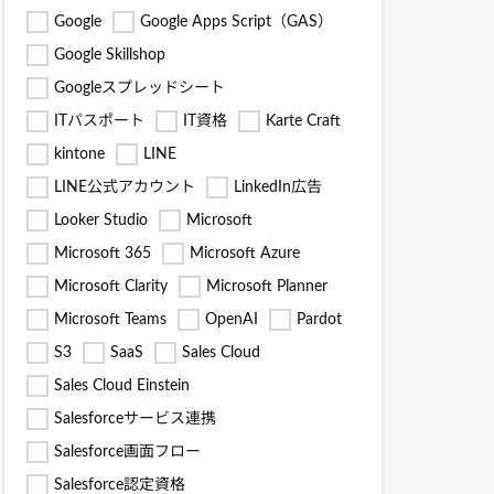
Google
Google Apps Script（GAS）
Google Skillshop
Googleスプレッドシート
ITパスポート
IT資格
Karte Craft
kintone
LINE
LINE公式アカウント
LinkedIn広告
Looker Studio
Microsoft
Microsoft 365
Microsoft Azure
Microsoft Clarity
Microsoft Planner
Microsoft Teams
OpenAI
Pardot
S3
SaaS
Sales Cloud
Sales Cloud Einstein
Salesforceサービス連携
Salesforce画面フロー
Salesforce認定資格