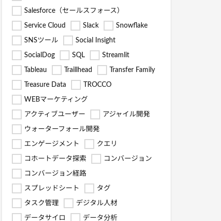
Salesforce（セールスフォース）
Service Cloud
Slack
Snowflake
SNSツール
Social Insight
SocialDog
SQL
Streamlit
Tableau
Traillhead
Transfer Family
Treasure Data
TROCCO
WEBマーケティング
アクティブユーザー
アジャイル開発
ウォーターフォール開発
エンゲージメント
クエリ
コホートデータ探索
コンバージョン
コンバージョン経路
スプレッドシート
タグ
タスク管理
デジタル人材
データサイロ
データ分析