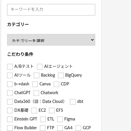
カテゴリー
こだわり条件
A/Bテスト
AIエージェント
AIツール
Backlog
BigQuery
b→dash
Canva
CDP
ChatGPT
Chatwork
Data360（旧：Data Cloud）
dbt
DX基礎
EC2
EFS
Einstein GPT
ETL
Figma
Flow Builder
FTP
GA4
GCP