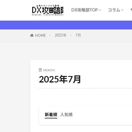
DX攻略部TOP
コラム
DX攻略部とは？
新規メンバー登録
サービス一覧
お問い合わせ
WEBマー
システム開
育成・学習
ITツール（S
DX基礎
DX支援業
ITイベント
コスト削減
2025年
7月
HOME
MONTH
2025年7月
新着順
人気順