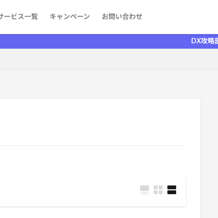
サービス一覧
キャンペーン
お問い合わせ
ケティング
発
aaS）
者を探す
情報
DX攻略部がリニュー