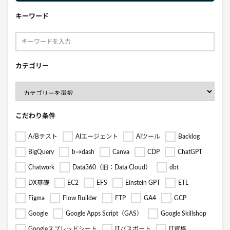
キーワード
カテゴリー
こだわり条件
A/Bテスト
AIエージェント
AIツール
Backlog
BigQuery
b→dash
Canva
CDP
ChatGPT
Chatwork
Data360（旧：Data Cloud）
dbt
DX基礎
EC2
EFS
Einstein GPT
ETL
Figma
Flow Builder
FTP
GA4
GCP
Google
Google Apps Script（GAS）
Google Skillshop
Googleスプレッドシート
ITパスポート
IT資格