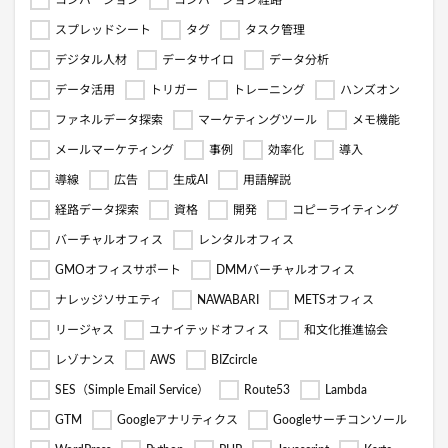
スプレッドシート
タグ
タスク管理
デジタル人材
データサイロ
データ分析
データ活用
トリガー
トレーニング
ハンズオン
ファネルデータ探索
マーケティングツール
メモ機能
メールマーケティング
事例
効率化
導入
導線
広告
生成AI
用語解説
経路データ探索
資格
開発
コピーライティング
バーチャルオフィス
レンタルオフィス
GMOオフィスサポート
DMMバーチャルオフィス
ナレッジソサエティ
NAWABARI
METSオフィス
リージャス
ユナイテッドオフィス
和文化推進協会
レゾナンス
AWS
BIZcircle
SES（Simple Email Service）
Route53
Lambda
GTM
Googleアナリティクス
Googleサーチコンソール