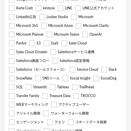
Karte Craft
kintone
LINE
LINE公式アカウント
LinkedIn広告
Looker Studio
Microsoft
Microsoft 365
Microsoft Azure
Microsoft Clarity
Microsoft Planner
Microsoft Teams
OpenAI
Pardot
S3
SaaS
Sales Cloud
Sales Cloud Einstein
Salesforceサービス連携
Salesforce画面フロー
Salesforce認定資格
Salesforce（セールスフォース）
Service Cloud
Slack
Snowflake
SNSツール
Social Insight
SocialDog
SQL
Streamlit
Tableau
Traillhead
Transfer Family
Treasure Data
TROCCO
WEBマーケティング
アクティブユーザー
アジャイル開発
ウォーターフォール開発
エンゲージメント
クエリ
コホートデータ探索
コンバージョン
コンバージョン経路