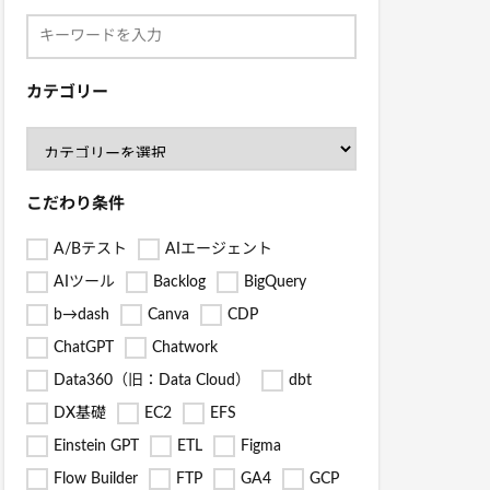
カテゴリー
こだわり条件
A/Bテスト
AIエージェント
AIツール
Backlog
BigQuery
b→dash
Canva
CDP
ChatGPT
Chatwork
Data360（旧：Data Cloud）
dbt
DX基礎
EC2
EFS
Einstein GPT
ETL
Figma
Flow Builder
FTP
GA4
GCP