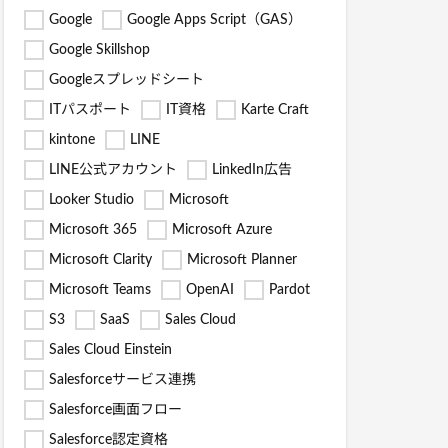
Google
Google Apps Script（GAS）
Google Skillshop
Googleスプレッドシート
ITパスポート
IT資格
Karte Craft
kintone
LINE
LINE公式アカウント
LinkedIn広告
Looker Studio
Microsoft
Microsoft 365
Microsoft Azure
Microsoft Clarity
Microsoft Planner
Microsoft Teams
OpenAI
Pardot
S3
SaaS
Sales Cloud
Sales Cloud Einstein
Salesforceサービス連携
Salesforce画面フロー
Salesforce認定資格