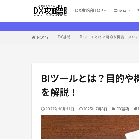
DX攻略部TOP
コラム
DX攻略部とは？
新規メンバー登録
サービス一覧
お問い合わせ
WEBマー
システム開
育成・学習
ITツール（S
DX基礎
DX支援業
ITイベント
コスト削減
DX基礎
BIツールとは？目的や機能、メリ
HOME
BIツールとは？目的や
を解説！
2022年10月11日
2025年7月8日
DX基礎