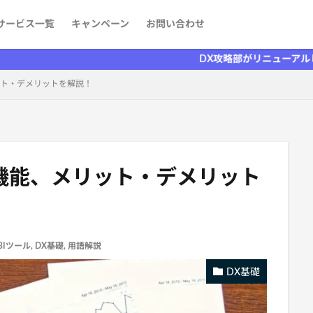
サービス一覧
キャンペーン
お問い合わせ
ケティング
発
aaS）
者を探す
情報
DX攻略部がリニューアルしました！
ット・デメリットを解説！
機能、メリット・デメリット
BIツール
,
DX基礎
,
用語解説
DX基礎