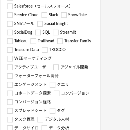
Salesforce（セールスフォース）
Service Cloud
Slack
Snowflake
SNSツール
Social Insight
SocialDog
SQL
Streamlit
Tableau
Traillhead
Transfer Family
Treasure Data
TROCCO
WEBマーケティング
アクティブユーザー
アジャイル開発
ウォーターフォール開発
エンゲージメント
クエリ
コホートデータ探索
コンバージョン
コンバージョン経路
スプレッドシート
タグ
タスク管理
デジタル人材
データサイロ
データ分析