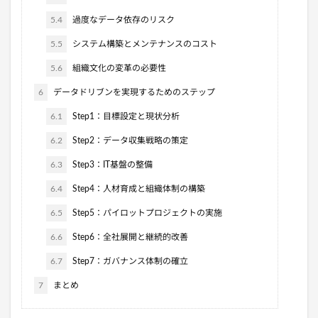
5.4
過度なデータ依存のリスク
5.5
システム構築とメンテナンスのコスト
5.6
組織文化の変革の必要性
6
データドリブンを実現するためのステップ
6.1
Step1：目標設定と現状分析
6.2
Step2：データ収集戦略の策定
6.3
Step3：IT基盤の整備
6.4
Step4：人材育成と組織体制の構築
6.5
Step5：パイロットプロジェクトの実施
6.6
Step6：全社展開と継続的改善
6.7
Step7：ガバナンス体制の確立
7
まとめ