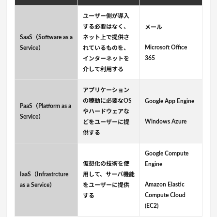
ユーザー側が導入
する必要はなく、
メール
SaaS（Software as a
ネット上で提供さ
Microsoft Office
Service）
れているものを、
365
インターネットを
介して利用する
アプリケーション
の稼動に必要なOS
Google App Engine
PaaS（Platform as a
やハードウェアな
Service）
Windows Azure
どをユーザーに提
供する
Google Compute
仮想化の技術を使
Engine
IaaS（Infrastrcture
用して、サーバ機能
Amazon Elastic
as a Service）
をユーザーに提供
Compute Cloud
する
(EC2)