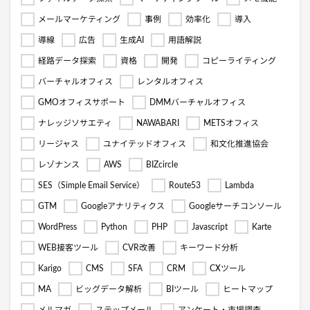
メールマーケティング
事例
効率化
導入
導線
広告
生成AI
用語解説
経路データ探索
資格
開発
コピーライティング
バーチャルオフィス
レンタルオフィス
GMOオフィスサポート
DMMバーチャルオフィス
ナレッジソサエティ
NAWABARI
METSオフィス
リージャス
ユナイテッドオフィス
和文化推進協会
レゾナンス
AWS
BIZcircle
SES（Simple Email Service）
Route53
Lambda
GTM
Googleアナリティクス
Googleサーチコンソール
WordPress
Python
PHP
Javascript
Karte
WEB接客ツール
CVR改善
キーワード分析
Karigo
CMS
SFA
CRM
CXツール
MA
ビッグデータ解析
BIツール
ヒートマップ
メルマガ
ステップメール
アンケート・市場調査