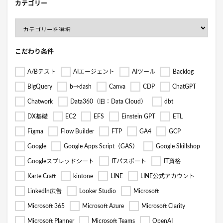
カテゴリー
こだわり条件
A/Bテスト
AIエージェント
AIツール
Backlog
BigQuery
b→dash
Canva
CDP
ChatGPT
Chatwork
Data360（旧：Data Cloud）
dbt
DX基礎
EC2
EFS
Einstein GPT
ETL
Figma
Flow Builder
FTP
GA4
GCP
Google
Google Apps Script（GAS）
Google Skillshop
Googleスプレッドシート
ITパスポート
IT資格
Karte Craft
kintone
LINE
LINE公式アカウント
LinkedIn広告
Looker Studio
Microsoft
Microsoft 365
Microsoft Azure
Microsoft Clarity
Microsoft Planner
Microsoft Teams
OpenAI