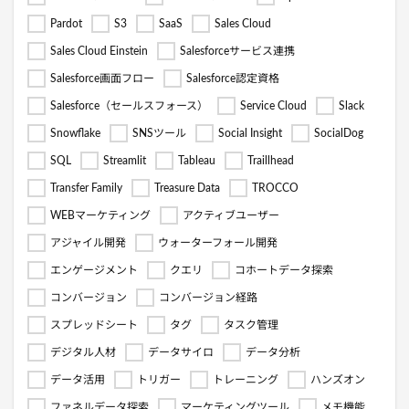
Pardot
S3
SaaS
Sales Cloud
Sales Cloud Einstein
Salesforceサービス連携
Salesforce画面フロー
Salesforce認定資格
Salesforce（セールスフォース）
Service Cloud
Slack
Snowflake
SNSツール
Social Insight
SocialDog
SQL
Streamlit
Tableau
Traillhead
Transfer Family
Treasure Data
TROCCO
WEBマーケティング
アクティブユーザー
アジャイル開発
ウォーターフォール開発
エンゲージメント
クエリ
コホートデータ探索
コンバージョン
コンバージョン経路
スプレッドシート
タグ
タスク管理
デジタル人材
データサイロ
データ分析
データ活用
トリガー
トレーニング
ハンズオン
ファネルデータ探索
マーケティングツール
メモ機能