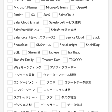
Microsoft 365
Microsoft Azure
Microsoft Clarity
Microsoft Planner
Microsoft Teams
OpenAI
Pardot
S3
SaaS
Sales Cloud
Sales Cloud Einstein
Salesforceサービス連携
Salesforce画面フロー
Salesforce認定資格
Salesforce（セールスフォース）
Service Cloud
Slack
Snowflake
SNSツール
Social Insight
SocialDog
SQL
Streamlit
Tableau
Traillhead
Transfer Family
Treasure Data
TROCCO
WEBマーケティング
アクティブユーザー
アジャイル開発
ウォーターフォール開発
エンゲージメント
クエリ
コホートデータ探索
コンバージョン
コンバージョン経路
スプレッドシート
タグ
タスク管理
デジタル人材
データサイロ
データ分析