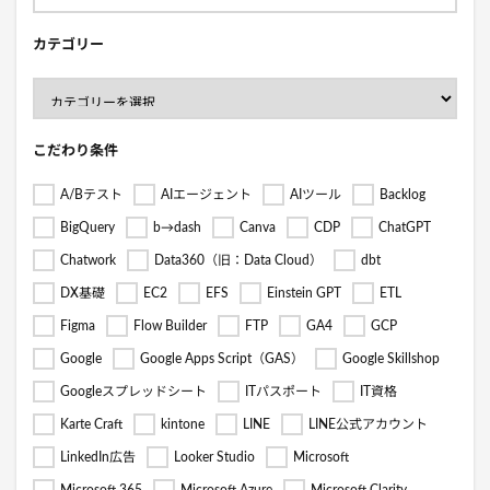
カテゴリー
こだわり条件
A/Bテスト
AIエージェント
AIツール
Backlog
BigQuery
b→dash
Canva
CDP
ChatGPT
Chatwork
Data360（旧：Data Cloud）
dbt
DX基礎
EC2
EFS
Einstein GPT
ETL
Figma
Flow Builder
FTP
GA4
GCP
Google
Google Apps Script（GAS）
Google Skillshop
Googleスプレッドシート
ITパスポート
IT資格
Karte Craft
kintone
LINE
LINE公式アカウント
LinkedIn広告
Looker Studio
Microsoft