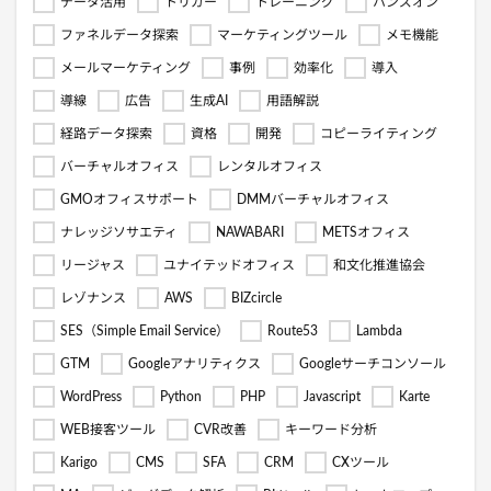
データ活用
トリガー
トレーニング
ハンズオン
ファネルデータ探索
マーケティングツール
メモ機能
メールマーケティング
事例
効率化
導入
導線
広告
生成AI
用語解説
経路データ探索
資格
開発
コピーライティング
バーチャルオフィス
レンタルオフィス
GMOオフィスサポート
DMMバーチャルオフィス
ナレッジソサエティ
NAWABARI
METSオフィス
リージャス
ユナイテッドオフィス
和文化推進協会
レゾナンス
AWS
BIZcircle
SES（Simple Email Service）
Route53
Lambda
GTM
Googleアナリティクス
Googleサーチコンソール
WordPress
Python
PHP
Javascript
Karte
WEB接客ツール
CVR改善
キーワード分析
Karigo
CMS
SFA
CRM
CXツール