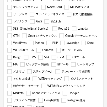
GMOオフィスサポート
DMMバーチャルオフィス
ナレッジソサエティ
NAWABARI
METSオフィス
リージャス
ユナイテッドオフィス
和文化推進協会
レゾナンス
AWS
BIZcircle
SES（Simple Email Service）
Route53
Lambda
GTM
Googleアナリティクス
Googleサーチコンソール
WordPress
Python
PHP
Javascript
Karte
WEB接客ツール
CVR改善
キーワード分析
Karigo
CMS
SFA
CRM
CXツール
MA
ビッグデータ解析
BIツール
ヒートマップ
メルマガ
ステップメール
アンケート・市場調査
アクセス解析
WEBライティング
ビジネスチャット
競合分析・リサーチ
WEB制作のアウトソーシング
Marketo
Adobeアナリティクス
Dockpit
リスティング広告
Google広告
Instagram運用