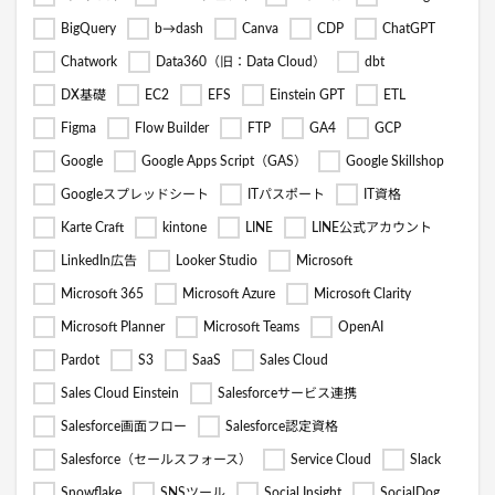
BigQuery
b→dash
Canva
CDP
ChatGPT
Chatwork
Data360（旧：Data Cloud）
dbt
DX基礎
EC2
EFS
Einstein GPT
ETL
Figma
Flow Builder
FTP
GA4
GCP
Google
Google Apps Script（GAS）
Google Skillshop
Googleスプレッドシート
ITパスポート
IT資格
Karte Craft
kintone
LINE
LINE公式アカウント
LinkedIn広告
Looker Studio
Microsoft
Microsoft 365
Microsoft Azure
Microsoft Clarity
Microsoft Planner
Microsoft Teams
OpenAI
Pardot
S3
SaaS
Sales Cloud
Sales Cloud Einstein
Salesforceサービス連携
Salesforce画面フロー
Salesforce認定資格
Salesforce（セールスフォース）
Service Cloud
Slack
Snowflake
SNSツール
Social Insight
SocialDog