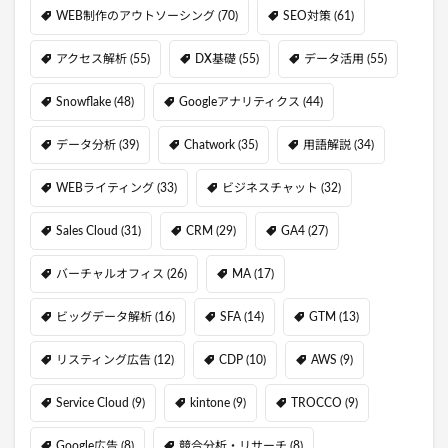
WEB制作のアウトソーシング
(70)
SEO対策
(61)
アクセス解析
(55)
DX基礎
(55)
データ活用
(55)
Snowflake
(48)
Googleアナリティクス
(44)
データ分析
(39)
Chatwork
(35)
用語解説
(34)
WEBライティング
(33)
ビジネスチャット
(32)
Sales Cloud
(31)
CRM
(29)
GA4
(27)
バーチャルオフィス
(26)
MA
(17)
ビッグデータ解析
(16)
SFA
(14)
GTM
(13)
リスティング広告
(12)
CDP
(10)
AWS
(9)
Service Cloud
(9)
kintone
(9)
TROCCO
(9)
Google広告
(8)
競合分析・リサーチ
(8)