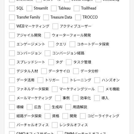
SQL
Streamlit
Tableau
Traillhead
Transfer Family
Treasure Data
TROCCO
WEBマーケティング
アクティブユーザー
アジャイル開発
ウォーターフォール開発
エンゲージメント
クエリ
コホートデータ探索
コンバージョン
コンバージョン経路
スプレッドシート
タグ
タスク管理
デジタル人材
データサイロ
データ分析
データ活用
トリガー
トレーニング
ハンズオン
ファネルデータ探索
マーケティングツール
メモ機能
メールマーケティング
事例
効率化
導入
導線
広告
生成AI
用語解説
経路データ探索
資格
開発
コピーライティング
バーチャルオフィス
レンタルオフィス