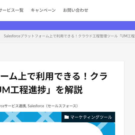
サービス一覧
キャンペーン
お問い合わせ
ケティング
発
aaS）
者を探す
情報
Salesforceプラットフォーム上で利用できる！クラウド工程管理ツール「UM工
トフォーム上で利用できる！クラ
UM工程進捗」を解説
forceサービス連携
,
Salesforce（セールスフォース）
マーケティングツール