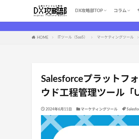
DX攻略部TOP
コラム
DX攻略部とは？
新規メンバー登録
サービス一覧
お問い合わせ
WEBマー
システム開
育成・学習
ITツール（S
DX基礎
DX支援業
ITイベント
コスト削減
ITツール（SaaS）
マーケティングツール
HOME
Salesforceプラッ
ウド工程管理ツール「
2024年6月11日
マーケティングツール
Sales