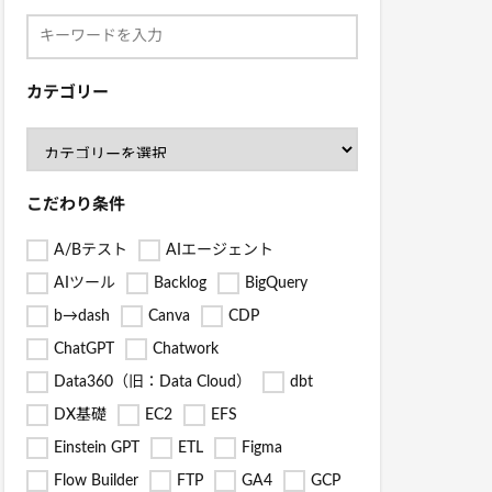
カテゴリー
こだわり条件
A/Bテスト
AIエージェント
AIツール
Backlog
BigQuery
b→dash
Canva
CDP
ChatGPT
Chatwork
Data360（旧：Data Cloud）
dbt
DX基礎
EC2
EFS
Einstein GPT
ETL
Figma
Flow Builder
FTP
GA4
GCP