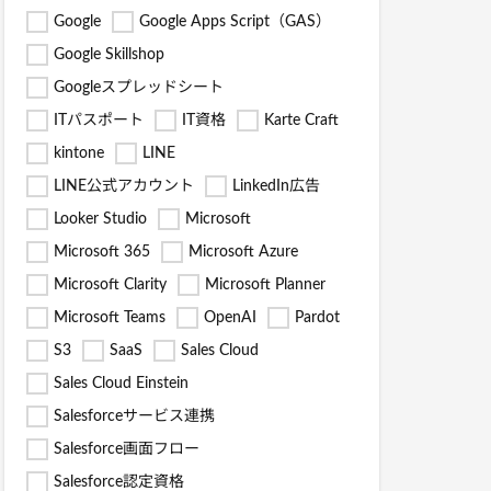
Google
Google Apps Script（GAS）
Google Skillshop
Googleスプレッドシート
ITパスポート
IT資格
Karte Craft
kintone
LINE
LINE公式アカウント
LinkedIn広告
Looker Studio
Microsoft
Microsoft 365
Microsoft Azure
Microsoft Clarity
Microsoft Planner
Microsoft Teams
OpenAI
Pardot
S3
SaaS
Sales Cloud
Sales Cloud Einstein
Salesforceサービス連携
Salesforce画面フロー
Salesforce認定資格