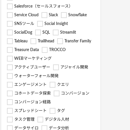
Salesforce（セールスフォース）
Service Cloud
Slack
Snowflake
SNSツール
Social Insight
SocialDog
SQL
Streamlit
Tableau
Traillhead
Transfer Family
Treasure Data
TROCCO
WEBマーケティング
アクティブユーザー
アジャイル開発
ウォーターフォール開発
エンゲージメント
クエリ
コホートデータ探索
コンバージョン
コンバージョン経路
スプレッドシート
タグ
タスク管理
デジタル人材
データサイロ
データ分析