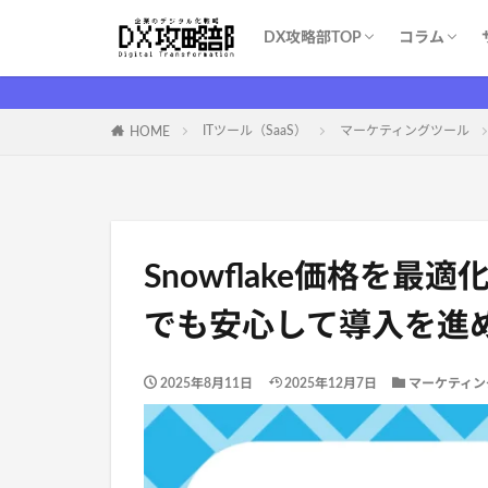
DX攻略部TOP
コラム
DX攻略部とは？
新規メンバー登録
サービス一覧
お問い合わせ
WEBマー
システム開
育成・学習
ITツール（S
DX基礎
DX支援業
ITイベント
コスト削減
ITツール（SaaS）
マーケティングツール
HOME
Snowflake価格を
でも安心して導入を進
2025年8月11日
2025年12月7日
マーケティン