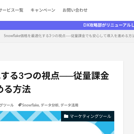
サービス一覧
キャンペーン
お問い合わせ
ケティング
発
aaS）
者を探す
情報
DX攻略部がリニューアルしました！
Snowflake価格を最適化する3つの視点──従量課金でも安心して導入を進める方
最適化する3つの視点──従量課金
める方法
グツール
Snowflake
,
データ分析
,
データ活用
マーケティングツール