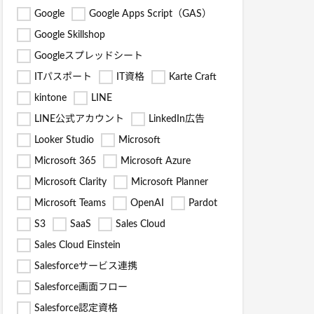
Google
Google Apps Script（GAS）
Google Skillshop
Googleスプレッドシート
ITパスポート
IT資格
Karte Craft
kintone
LINE
LINE公式アカウント
LinkedIn広告
Looker Studio
Microsoft
Microsoft 365
Microsoft Azure
Microsoft Clarity
Microsoft Planner
Microsoft Teams
OpenAI
Pardot
S3
SaaS
Sales Cloud
Sales Cloud Einstein
Salesforceサービス連携
Salesforce画面フロー
Salesforce認定資格