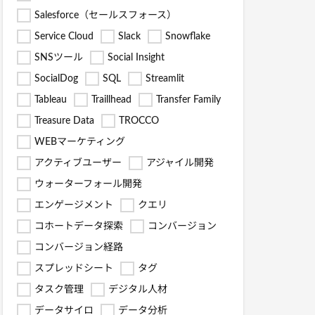
Salesforce（セールスフォース）
Service Cloud
Slack
Snowflake
SNSツール
Social Insight
SocialDog
SQL
Streamlit
Tableau
Traillhead
Transfer Family
Treasure Data
TROCCO
WEBマーケティング
アクティブユーザー
アジャイル開発
ウォーターフォール開発
エンゲージメント
クエリ
コホートデータ探索
コンバージョン
コンバージョン経路
スプレッドシート
タグ
タスク管理
デジタル人材
データサイロ
データ分析