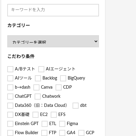
カテゴリー
こだわり条件
A/Bテスト
AIエージェント
AIツール
Backlog
BigQuery
b→dash
Canva
CDP
ChatGPT
Chatwork
Data360（旧：Data Cloud）
dbt
DX基礎
EC2
EFS
Einstein GPT
ETL
Figma
Flow Builder
FTP
GA4
GCP