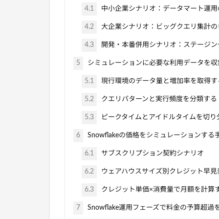
4.1
中小企業シナリオ：データマート運用
4.2
大企業シナリオ：ビッグクエリ集計の
4.3
開発・本番併用シナリオ：ステージン
5
シミュレーションに必要な利用データを収
5.1
現行環境のデータ量と増加率を取得す
5.2
クエリパターンと実行頻度を分類する
5.3
ピークタイムとアイドルタイムを切り
6
Snowflakeの価格をシミュレーションする
6.1
サブスクリプション契約シナリオ
6.2
ウェアハウスサイズ別クレジット早見
6.3
クレジット単価×消費量で月額を計算
7
Snowflake運用フェーズで料金の予算超