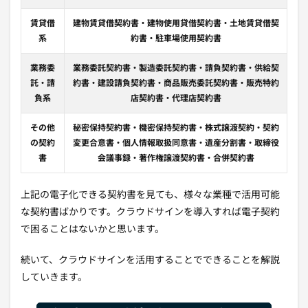
賃貸借
建物賃貸借契約書・建物使用貸借契約書・土地賃貸借契
系
約書・駐車場使用契約書
業務委
業務委託契約書・製造委託契約書・請負契約書・供給契
託・請
約書・建設請負契約書・商品販売委託契約書・販売特約
負系
店契約書・代理店契約書
その他
秘密保持契約書・機密保持契約書・株式譲渡契約・契約
の契約
変更合意書・個人情報取扱同意書・遺産分割書・取締役
書
会議事録・著作権譲渡契約書・合併契約書
上記の電子化できる契約書を見ても、様々な業種で活用可能
な契約書ばかりです。クラウドサインを導入すれば電子契約
で困ることはないかと思います。
続いて、クラウドサインを活用することでできることを解説
していきます。