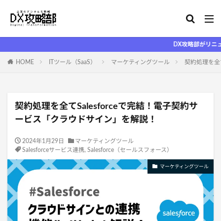
DX攻略部がリニューアルしまし
HOME
ITツール（SaaS）
マーケティングツール
契約処理を全て
契約処理を全てSalesforceで完結！電子契約サ
ービス「クラウドサイン」を解説！
2024年1月29日
マーケティングツール
Salesforceサービス連携
,
Salesforce（セールスフォース）
マーケティングツール