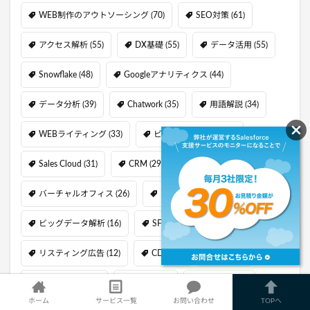
WEB制作のアウトソーシング
(70)
SEO対策
(61)
アクセス解析
(55)
DX基礎
(55)
データ活用
(55)
Snowflake
(48)
Googleアナリティクス
(44)
データ分析
(39)
Chatwork
(35)
用語解説
(34)
WEBライティング
(33)
ビジネスチャット
(32)
Sales Cloud
(31)
CRM
(29)
GA4
(27)
バーチャルオフィス
(26)
MA
(17)
ビッグデータ解析
(16)
SFA
(14)
GTM
(13)
リスティング広告
(12)
CDP
(10)
AWS
(9)
Service Cloud
(9)
kintone
(9)
TROCCO
(9)
ホーム
サービス一覧
お問い合わせ
TOPへ