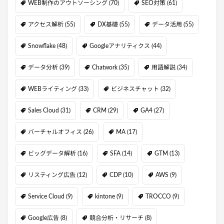
WEB制作のアウトソーシング
(70)
SEO対策
(61)
アクセス解析
(55)
DX基礎
(55)
データ活用
(55)
Snowflake
(48)
Googleアナリティクス
(44)
データ分析
(39)
Chatwork
(35)
用語解説
(34)
WEBライティング
(33)
ビジネスチャット
(32)
Sales Cloud
(31)
CRM
(29)
GA4
(27)
バーチャルオフィス
(26)
MA
(17)
ビッグデータ解析
(16)
SFA
(14)
GTM
(13)
リスティング広告
(12)
CDP
(10)
AWS
(9)
Service Cloud
(9)
kintone
(9)
TROCCO
(9)
Google広告
(8)
競合分析・リサーチ
(8)