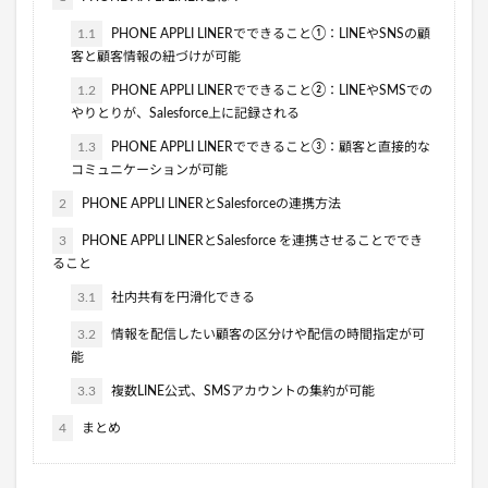
1.1
PHONE APPLI LINERでできること①：LINEやSNSの顧
客と顧客情報の紐づけが可能
1.2
PHONE APPLI LINERでできること②：LINEやSMSでの
やりとりが、Salesforce上に記録される
1.3
PHONE APPLI LINERでできること③：顧客と直接的な
コミュニケーションが可能
2
PHONE APPLI LINERとSalesforceの連携方法
3
PHONE APPLI LINERとSalesforce を連携させることででき
ること
3.1
社内共有を円滑化できる
3.2
情報を配信したい顧客の区分けや配信の時間指定が可
能
3.3
複数LINE公式、SMSアカウントの集約が可能
4
まとめ