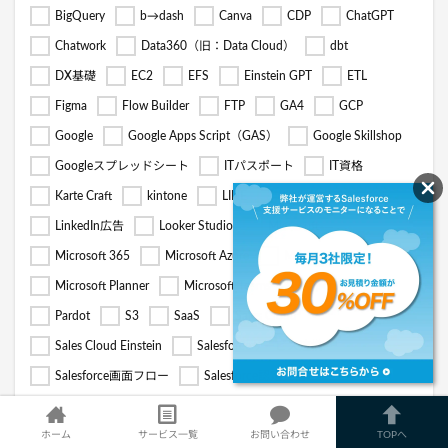
BigQuery
b→dash
Canva
CDP
ChatGPT
Chatwork
Data360（旧：Data Cloud）
dbt
DX基礎
EC2
EFS
Einstein GPT
ETL
Figma
Flow Builder
FTP
GA4
GCP
Google
Google Apps Script（GAS）
Google Skillshop
Googleスプレッドシート
ITパスポート
IT資格
Karte Craft
kintone
LINE
LINE公式アカウント
LinkedIn広告
Looker Studio
Microsoft
Microsoft 365
Microsoft Azure
Microsoft Clarity
Microsoft Planner
Microsoft Teams
OpenAI
Pardot
S3
SaaS
Sales Cloud
Sales Cloud Einstein
Salesforceサービス連携
Salesforce画面フロー
Salesforce認定資格
Salesforce（セールスフォース）
Service Cloud
Slack
Snowflake
SNSツール
Social Insight
SocialDog
ホーム
サービス一覧
お問い合わせ
TOPへ