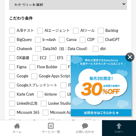
こだわり条件
A/Bテスト
AIエージェント
AIツール
Backlog
BigQuery
b→dash
Canva
CDP
ChatGPT
Chatwork
Data360（旧：Data Cloud）
dbt
DX基礎
EC2
EFS
Einstein GPT
ETL
Figma
Flow Builder
FTP
GA4
GCP
Google
Google Apps Script（GAS）
Google Skillshop
Googleスプレッドシート
ITパスポート
IT資格
Karte Craft
kintone
LINE
LINE公式アカウント
LinkedIn広告
Looker Studio
Microsoft
Microsoft 365
Microsoft Azure
Microsoft Clarity
Microsoft Planner
Microsoft Teams
OpenAI
Pardot
S3
SaaS
Sales Cloud
ホーム
サービス一覧
お問い合わせ
TOPへ