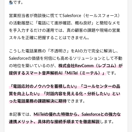
ち
です。
営業担当者が商談後に慌ててSalesforce（セールスフォース）
の活動履歴に「電話にて進捗確認、概ね良好」と簡短なメモ
を手入力するだけの運用では、真の顧客の課題や現場の営業
スキルを正確に把握することはできません。
こうした電話業務の「不透明さ」をAIの力で完全に解消し、
Salesforceの価値を何倍にも高めるソリューションとして不動
の地位を築いているのが、
株式会社RevComm（レブコム）が
提供するスマート音声解析AI「MiiTel（ミーテル）」
です。
「電話応対のノウハウを蓄積したい」「コールセンターの品
質を向上したい」「対話内容を見える化・分析したい」とい
った電話業務の課題解決に期待
できます。
本記事では、
MiiTelの優れた特徴から、Salesforceとの強力な
連携メリット、具体的な接続手順までを徹底解説
します。