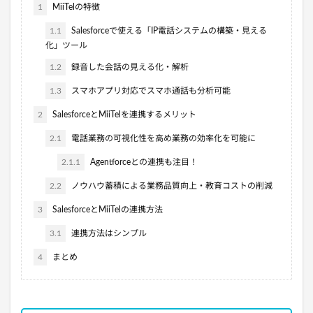
1
MiiTelの特徴
1.1
Salesforceで使える「IP電話システムの構築・見える
化」ツール
1.2
録音した会話の見える化・解析
1.3
スマホアプリ対応でスマホ通話も分析可能
2
SalesforceとMiiTelを連携するメリット
2.1
電話業務の可視化性を高め業務の効率化を可能に
2.1.1
Agentforceとの連携も注目！
2.2
ノウハウ蓄積による業務品質向上・教育コストの削減
3
SalesforceとMiiTelの連携方法
3.1
連携方法はシンプル
4
まとめ