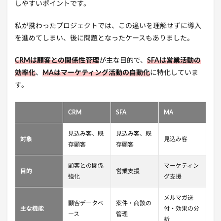
しやすいポイントです。
私が携わったプロジェクトでは、この違いを理解せずに導入
を進めてしまい、後に問題となったケースもありました。
CRMは顧客との関係性管理
が主な目的で、
SFAは営業活動の
効率化
、
MAはマーケティング活動の自動化
に特化していま
す。
CRM
SFA
MA
見込み客、既
見込み客、既
対象
見込み客
存顧客
存顧客
顧客との関係
マーケティン
目的
営業支援
強化
グ支援
メルマガ送
顧客データベ
案件・商談の
主な機能
付・効果の分
ース
管理
析