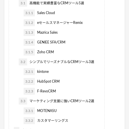
3.1
高機能で実績豊富なCRMツール5選
3.1.1
Sales Cloud
3.1.2
eセールスマネージャーRemix
3.1.3
Mazrica Sales
3.1.4
GENIEE SFA/CRM
3.1.5
Zoho CRM
3.2
シンプルでリーズナブルなCRMツール3選
3.2.1
kintone
3.2.2
HubSpot CRM
3.2.3
F-RevoCRM
3.3
マーケティング支援に強いCRMツール2選
3.3.1
MOTENASU
3.3.2
カスタマーリングス