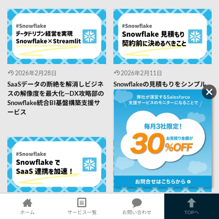
2026年2月28日
2026年2月11日
SaaSデータの断絶を解消しビジネ
Snowflakeの見積もりをシンプル
スの解像度を最大化―DX攻略部の
化する方法：契約前に決めるべき
Snowflake統合BI基盤構築支援サ
前提と進め方
ービス
2026年2月11日
2026年2月9日
SnowflakeでSaaS連携を加速する
クエリ履歴の使い方：Snowflake
ホーム
サービス一覧
お問い合わせ
TOPへ