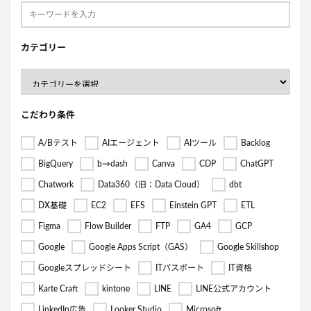
カテゴリー
こだわり条件
A/Bテスト
AIエージェント
AIツール
Backlog
BigQuery
b→dash
Canva
CDP
ChatGPT
Chatwork
Data360（旧：Data Cloud）
dbt
DX基礎
EC2
EFS
Einstein GPT
ETL
Figma
Flow Builder
FTP
GA4
GCP
Google
Google Apps Script（GAS）
Google Skillshop
Googleスプレッドシート
ITパスポート
IT資格
Karte Craft
kintone
LINE
LINE公式アカウント
LinkedIn広告
Looker Studio
Microsoft