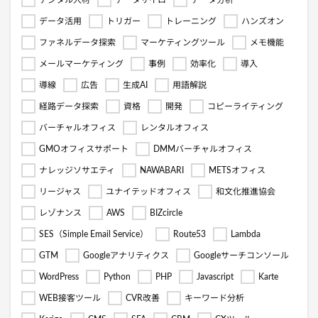
データ活用
トリガー
トレーニング
ハンズオン
ファネルデータ探索
マーケティングツール
メモ機能
メールマーケティング
事例
効率化
導入
導線
広告
生成AI
用語解説
経路データ探索
資格
開発
コピーライティング
バーチャルオフィス
レンタルオフィス
GMOオフィスサポート
DMMバーチャルオフィス
ナレッジソサエティ
NAWABARI
METSオフィス
リージャス
ユナイテッドオフィス
和文化推進協会
レゾナンス
AWS
BIZcircle
SES（Simple Email Service）
Route53
Lambda
GTM
Googleアナリティクス
Googleサーチコンソール
WordPress
Python
PHP
Javascript
Karte
WEB接客ツール
CVR改善
キーワード分析