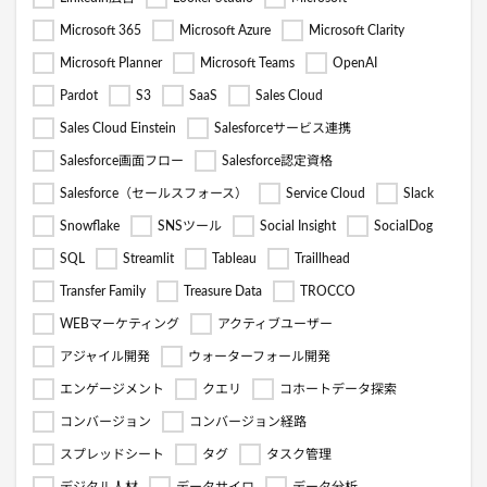
Microsoft 365
Microsoft Azure
Microsoft Clarity
Microsoft Planner
Microsoft Teams
OpenAI
Pardot
S3
SaaS
Sales Cloud
Sales Cloud Einstein
Salesforceサービス連携
Salesforce画面フロー
Salesforce認定資格
Salesforce（セールスフォース）
Service Cloud
Slack
Snowflake
SNSツール
Social Insight
SocialDog
SQL
Streamlit
Tableau
Traillhead
Transfer Family
Treasure Data
TROCCO
WEBマーケティング
アクティブユーザー
アジャイル開発
ウォーターフォール開発
エンゲージメント
クエリ
コホートデータ探索
コンバージョン
コンバージョン経路
スプレッドシート
タグ
タスク管理
デジタル人材
データサイロ
データ分析