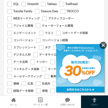
SQL
Streamlit
Tableau
Traillhead
Transfer Family
Treasure Data
TROCCO
WEBマーケティング
アクティブユーザー
アジャイル開発
ウォーターフォール開発
エンゲージメント
クエリ
コホートデータ探索
コンバージョン
コンバージョン経路
スプレッドシート
タグ
タスク管理
デジタル人材
データサイロ
データ分析
データ活用
トリガー
トレーニング
ハンズオン
ファネルデータ探索
マーケティングツール
メモ機能
メールマーケティング
事例
効率化
導入
導線
広告
生成AI
用語解説
経路データ探索
資格
開発
コピーライティング
バーチャルオフィス
レンタルオフィス
ホーム
サービス一覧
お問い合わせ
TOPへ
GMOオフィスサポート
DMMバーチャルオフィス