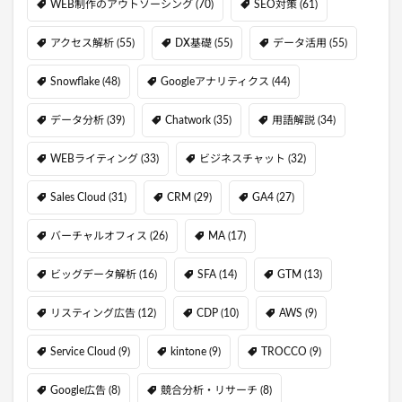
WEB制作のアウトソーシング
(70)
SEO対策
(61)
アクセス解析
(55)
DX基礎
(55)
データ活用
(55)
Snowflake
(48)
Googleアナリティクス
(44)
データ分析
(39)
Chatwork
(35)
用語解説
(34)
WEBライティング
(33)
ビジネスチャット
(32)
Sales Cloud
(31)
CRM
(29)
GA4
(27)
バーチャルオフィス
(26)
MA
(17)
ビッグデータ解析
(16)
SFA
(14)
GTM
(13)
リスティング広告
(12)
CDP
(10)
AWS
(9)
Service Cloud
(9)
kintone
(9)
TROCCO
(9)
Google広告
(8)
競合分析・リサーチ
(8)