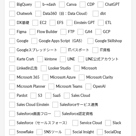
BigQuery
b→dash
Canva
CDP
ChatGPT
Chatwork
Data360（旧：Data Cloud）
dbt
DX基礎
EC2
EFS
Einstein GPT
ETL
Figma
Flow Builder
FTP
GA4
GCP
Google
Google Apps Script（GAS）
Google Skillshop
Googleスプレッドシート
ITパスポート
IT資格
Karte Craft
kintone
LINE
LINE公式アカウント
LinkedIn広告
Looker Studio
Microsoft
Microsoft 365
Microsoft Azure
Microsoft Clarity
Microsoft Planner
Microsoft Teams
OpenAI
Pardot
S3
SaaS
Sales Cloud
Sales Cloud Einstein
Salesforceサービス連携
Salesforce画面フロー
Salesforce認定資格
Salesforce（セールスフォース）
Service Cloud
Slack
Snowflake
SNSツール
Social Insight
SocialDog