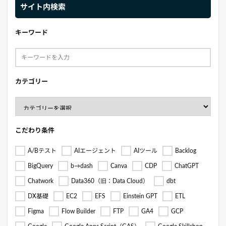
サイト内検索
キーワード
カテゴリー
こだわり条件
A/Bテスト
AIエージェント
AIツール
Backlog
BigQuery
b→dash
Canva
CDP
ChatGPT
Chatwork
Data360（旧：Data Cloud）
dbt
DX基礎
EC2
EFS
Einstein GPT
ETL
Figma
Flow Builder
FTP
GA4
GCP