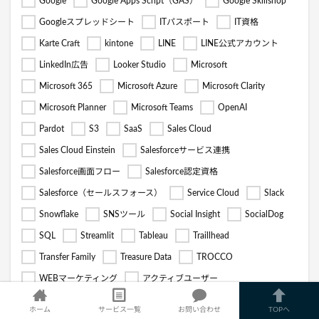
Google
Google Apps Script（GAS）
Google Skillshop
Googleスプレッドシート
ITパスポート
IT資格
Karte Craft
kintone
LINE
LINE公式アカウント
LinkedIn広告
Looker Studio
Microsoft
Microsoft 365
Microsoft Azure
Microsoft Clarity
Microsoft Planner
Microsoft Teams
OpenAI
Pardot
S3
SaaS
Sales Cloud
Sales Cloud Einstein
Salesforceサービス連携
Salesforce画面フロー
Salesforce認定資格
Salesforce（セールスフォース）
Service Cloud
Slack
Snowflake
SNSツール
Social Insight
SocialDog
SQL
Streamlit
Tableau
Traillhead
Transfer Family
Treasure Data
TROCCO
WEBマーケティング
アクティブユーザー
アジャイル開発
ウォーターフォール開発
ホーム
サービス一覧
お問い合わせ
TOPへ