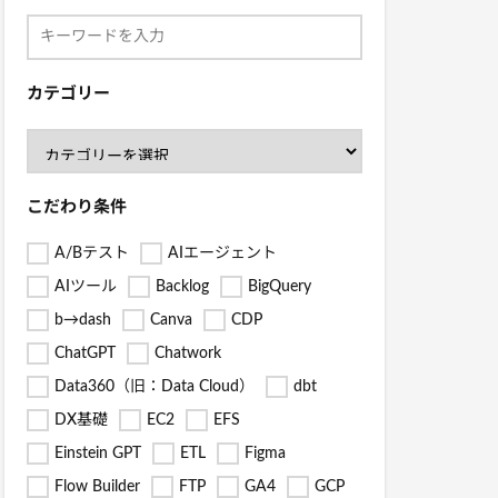
カテゴリー
こだわり条件
A/Bテスト
AIエージェント
AIツール
Backlog
BigQuery
b→dash
Canva
CDP
ChatGPT
Chatwork
Data360（旧：Data Cloud）
dbt
DX基礎
EC2
EFS
Einstein GPT
ETL
Figma
Flow Builder
FTP
GA4
GCP