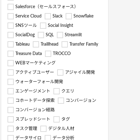
Salesforce（セールスフォース）
Service Cloud
Slack
Snowflake
SNSツール
Social Insight
SocialDog
SQL
Streamlit
Tableau
Traillhead
Transfer Family
Treasure Data
TROCCO
WEBマーケティング
アクティブユーザー
アジャイル開発
ウォーターフォール開発
エンゲージメント
クエリ
コホートデータ探索
コンバージョン
コンバージョン経路
スプレッドシート
タグ
タスク管理
デジタル人材
データサイロ
データ分析