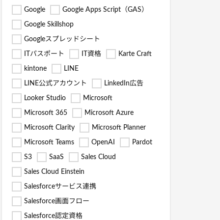
Google
Google Apps Script（GAS）
Google Skillshop
Googleスプレッドシート
ITパスポート
IT資格
Karte Craft
kintone
LINE
LINE公式アカウント
LinkedIn広告
Looker Studio
Microsoft
Microsoft 365
Microsoft Azure
Microsoft Clarity
Microsoft Planner
Microsoft Teams
OpenAI
Pardot
S3
SaaS
Sales Cloud
Sales Cloud Einstein
Salesforceサービス連携
Salesforce画面フロー
Salesforce認定資格