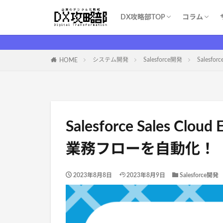
DX攻略部TOP
コラム
DX攻略部とは？
新規メンバー登録
サービス一覧
お問い合わせ
WEBマー
システム開
育成・学習
ITツール（S
DX基礎
DX支援業
ITイベント
コスト削減
システム開発
Salesforce開発
Salesf
HOME
Salesforce Sales Cl
業務フローを自動化！
2023年8月8日
2023年8月9日
Salesforce開発