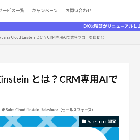
サービス一覧
キャンペーン
お問い合わせ
ケティング
発
aaS）
者を探す
情報
DX攻略部がリニューアルしました！
orce Sales Cloud Einstein とは？CRM専用AIで業務フローを自動化！
oud Einstein とは？CRM専用AIで
Sales Cloud Einstein
,
Salesforce（セールスフォース）
Salesforce開発