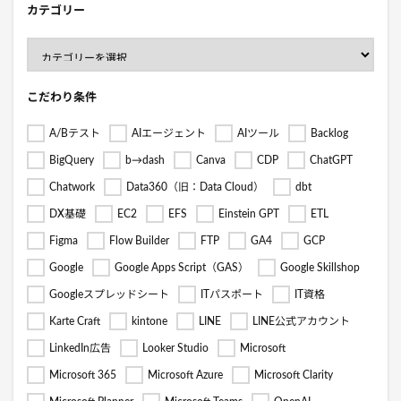
カテゴリー
こだわり条件
A/Bテスト
AIエージェント
AIツール
Backlog
BigQuery
b→dash
Canva
CDP
ChatGPT
Chatwork
Data360（旧：Data Cloud）
dbt
DX基礎
EC2
EFS
Einstein GPT
ETL
Figma
Flow Builder
FTP
GA4
GCP
Google
Google Apps Script（GAS）
Google Skillshop
Googleスプレッドシート
ITパスポート
IT資格
Karte Craft
kintone
LINE
LINE公式アカウント
LinkedIn広告
Looker Studio
Microsoft
Microsoft 365
Microsoft Azure
Microsoft Clarity