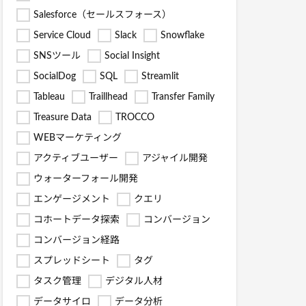
Salesforce（セールスフォース）
Service Cloud
Slack
Snowflake
SNSツール
Social Insight
SocialDog
SQL
Streamlit
Tableau
Traillhead
Transfer Family
Treasure Data
TROCCO
WEBマーケティング
アクティブユーザー
アジャイル開発
ウォーターフォール開発
エンゲージメント
クエリ
コホートデータ探索
コンバージョン
コンバージョン経路
スプレッドシート
タグ
タスク管理
デジタル人材
データサイロ
データ分析