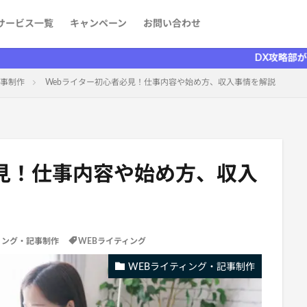
サービス一覧
キャンペーン
お問い合わせ
ケティング
発
aaS）
者を探す
情報
DX攻略部がリニューア
記事制作
Webライター初心者必見！仕事内容や始め方、収入事情を解説
必見！仕事内容や始め方、収入
ィング・記事制作
WEBライティング
WEBライティング・記事制作