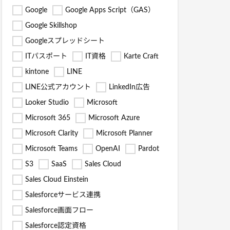
Google
Google Apps Script（GAS）
Google Skillshop
Googleスプレッドシート
ITパスポート
IT資格
Karte Craft
kintone
LINE
LINE公式アカウント
LinkedIn広告
Looker Studio
Microsoft
Microsoft 365
Microsoft Azure
Microsoft Clarity
Microsoft Planner
Microsoft Teams
OpenAI
Pardot
S3
SaaS
Sales Cloud
Sales Cloud Einstein
Salesforceサービス連携
Salesforce画面フロー
Salesforce認定資格