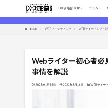
DX攻略部TOP
コラム
DX攻略部とは？
新規メンバー登録
サービス一覧
お問い合わせ
WEBマー
システム開
育成・学習
ITツール（S
DX基礎
DX支援業
ITイベント
コスト削減
WEBマーケティング
WEBライティング・
HOME
Webライター初心者
事情を解説
2023年1月16日
2023年3月16日
WEBライテ