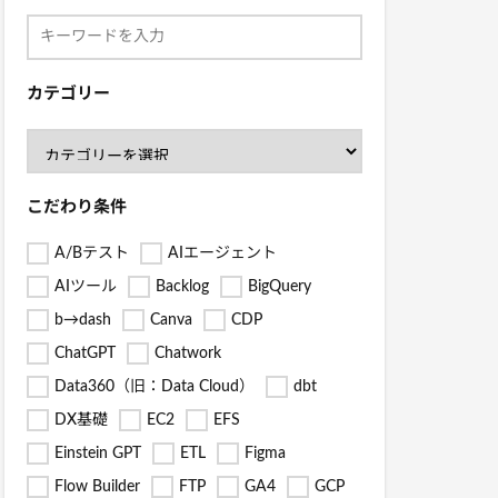
カテゴリー
こだわり条件
A/Bテスト
AIエージェント
AIツール
Backlog
BigQuery
b→dash
Canva
CDP
ChatGPT
Chatwork
Data360（旧：Data Cloud）
dbt
DX基礎
EC2
EFS
Einstein GPT
ETL
Figma
Flow Builder
FTP
GA4
GCP