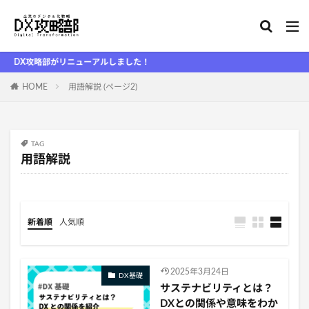
X攻略部がリニューアルしました！
HOME
用語解説 (ページ2)
TAG
用語解説
新着順
人気順
2025年3月24日
DX基礎
サステナビリティとは？
DXとの関係や意味をわか