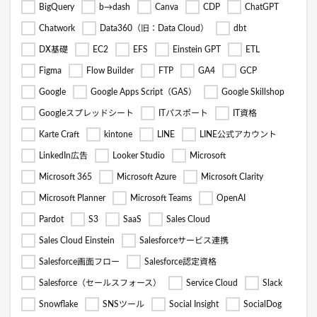
BigQuery
b→dash
Canva
CDP
ChatGPT
Chatwork
Data360（旧：Data Cloud）
dbt
DX基礎
EC2
EFS
Einstein GPT
ETL
Figma
Flow Builder
FTP
GA4
GCP
Google
Google Apps Script（GAS）
Google Skillshop
Googleスプレッドシート
ITパスポート
IT資格
Karte Craft
kintone
LINE
LINE公式アカウント
LinkedIn広告
Looker Studio
Microsoft
Microsoft 365
Microsoft Azure
Microsoft Clarity
Microsoft Planner
Microsoft Teams
OpenAI
Pardot
S3
SaaS
Sales Cloud
Sales Cloud Einstein
Salesforceサービス連携
Salesforce画面フロー
Salesforce認定資格
Salesforce（セールスフォース）
Service Cloud
Slack
Snowflake
SNSツール
Social Insight
SocialDog