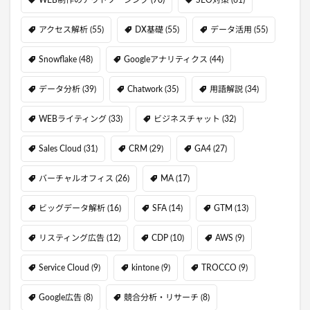
WEB制作のアウトソーシング
(70)
SEO対策
(61)
アクセス解析
(55)
DX基礎
(55)
データ活用
(55)
Snowflake
(48)
Googleアナリティクス
(44)
データ分析
(39)
Chatwork
(35)
用語解説
(34)
WEBライティング
(33)
ビジネスチャット
(32)
Sales Cloud
(31)
CRM
(29)
GA4
(27)
バーチャルオフィス
(26)
MA
(17)
ビッグデータ解析
(16)
SFA
(14)
GTM
(13)
リスティング広告
(12)
CDP
(10)
AWS
(9)
Service Cloud
(9)
kintone
(9)
TROCCO
(9)
Google広告
(8)
競合分析・リサーチ
(8)