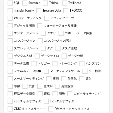
SQL
Streamlit
Tableau
Traillhead
Transfer Family
Treasure Data
TROCCO
WEBマーケティング
アクティブユーザー
アジャイル開発
ウォーターフォール開発
エンゲージメント
クエリ
コホートデータ探索
コンバージョン
コンバージョン経路
スプレッドシート
タグ
タスク管理
デジタル人材
データサイロ
データ分析
データ活用
トリガー
トレーニング
ハンズオン
ファネルデータ探索
マーケティングツール
メモ機能
メールマーケティング
事例
効率化
導入
導線
広告
生成AI
用語解説
経路データ探索
資格
開発
コピーライティング
バーチャルオフィス
レンタルオフィス
GMOオフィスサポート
DMMバーチャルオフィス