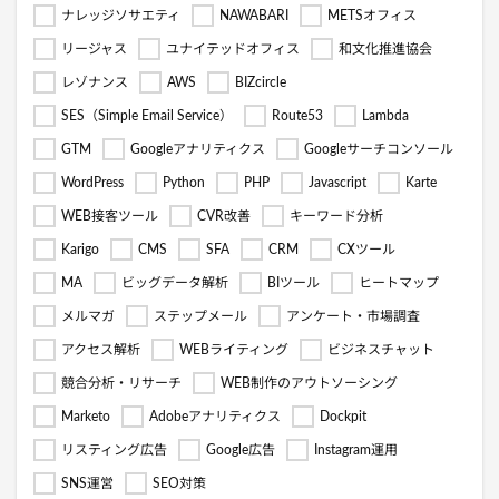
ナレッジソサエティ
NAWABARI
METSオフィス
リージャス
ユナイテッドオフィス
和文化推進協会
レゾナンス
AWS
BIZcircle
SES（Simple Email Service）
Route53
Lambda
GTM
Googleアナリティクス
Googleサーチコンソール
WordPress
Python
PHP
Javascript
Karte
WEB接客ツール
CVR改善
キーワード分析
Karigo
CMS
SFA
CRM
CXツール
MA
ビッグデータ解析
BIツール
ヒートマップ
メルマガ
ステップメール
アンケート・市場調査
アクセス解析
WEBライティング
ビジネスチャット
競合分析・リサーチ
WEB制作のアウトソーシング
Marketo
Adobeアナリティクス
Dockpit
リスティング広告
Google広告
Instagram運用
SNS運営
SEO対策