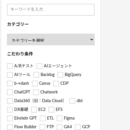
カテゴリー
こだわり条件
A/Bテスト
AIエージェント
AIツール
Backlog
BigQuery
b→dash
Canva
CDP
ChatGPT
Chatwork
Data360（旧：Data Cloud）
dbt
DX基礎
EC2
EFS
Einstein GPT
ETL
Figma
Flow Builder
FTP
GA4
GCP