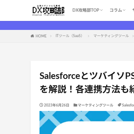
DX攻略部TOP
コラム
DX攻略部とは？
新規メンバー登録
サービス一覧
お問い合わせ
WEBマー
システム開
育成・学習
ITツール（S
DX基礎
DX支援業
ITイベント
コスト削減
ITツール（SaaS）
マーケティングツール
HOME
Salesforceとツバ
を解説！各連携方法も
2023年6月26日
マーケティングツール
Sales