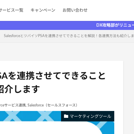
サービス一覧
キャンペーン
お問い合わせ
ケティング
発
aaS）
者を探す
情報
DX攻略部がリニューアルしました
SalesforceとツバイソPSAを連携させてできることを解説！各連携方法も紹介し
イソPSAを連携させてできること
紹介します
forceサービス連携
,
Salesforce（セールスフォース）
マーケティングツール