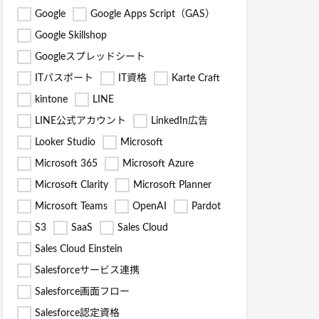
Google
Google Apps Script（GAS）
Google Skillshop
Googleスプレッドシート
ITパスポート
IT資格
Karte Craft
kintone
LINE
LINE公式アカウント
LinkedIn広告
Looker Studio
Microsoft
Microsoft 365
Microsoft Azure
Microsoft Clarity
Microsoft Planner
Microsoft Teams
OpenAI
Pardot
S3
SaaS
Sales Cloud
Sales Cloud Einstein
Salesforceサービス連携
Salesforce画面フロー
Salesforce認定資格