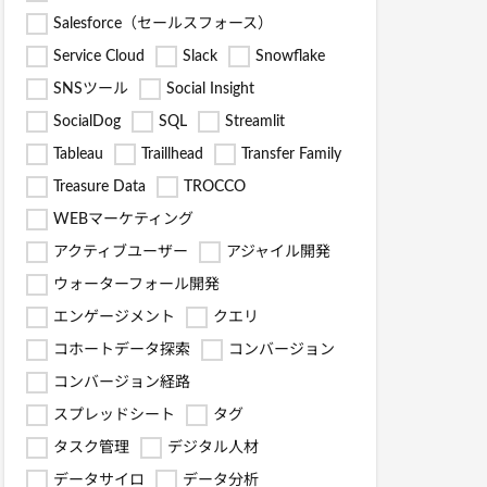
Salesforce（セールスフォース）
Service Cloud
Slack
Snowflake
SNSツール
Social Insight
SocialDog
SQL
Streamlit
Tableau
Traillhead
Transfer Family
Treasure Data
TROCCO
WEBマーケティング
アクティブユーザー
アジャイル開発
ウォーターフォール開発
エンゲージメント
クエリ
コホートデータ探索
コンバージョン
コンバージョン経路
スプレッドシート
タグ
タスク管理
デジタル人材
データサイロ
データ分析