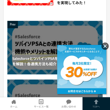
を実現してみた！
Prev
2023年6月26日
SalesforceとツバイソPSAを連携させてできること
を解説！各連携方法も紹介します
Next
ホーム
サービス一覧
お問い合わせ
TOPへ