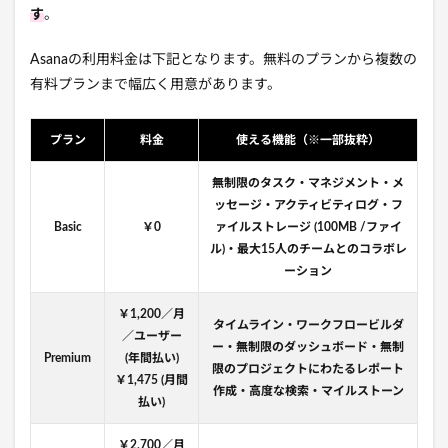
す
。
Asanaの利用料金は下記となります。無料のプランから複数の
有料プランまで幅広く用意があります。
プラン
料金
使える機能（※一部抜粋）
無制限のタスク・マネジメント・メ
ッセージ・アクティビティログ・フ
Basic
￥0
ァイルストレージ (100MB /ファイ
ル)・最大15人のチームとのコラボレ
ーション
￥1,200／月
タイムライン・
ワークフロービルダ
／ユーザー
ー・無制限のダッシュボード・無制
Premium
(年間払い)
限のプロジェクトにわたるレポート
￥1,475 (月間
作成・高度な検索・
マイルストーン
払い)
￥2,700／月