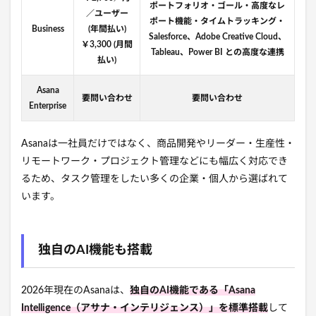
ポートフォリオ・ゴール
・高度なレ
／ユーザー
ポート機能・タイムトラッキング・
Business
(年間払い)
Salesforce、Adobe Creative Cloud、
￥3,300 (月間
Tableau、Power BI との高度な連携
払い)
Asana
要問い合わせ
要問い合わせ
Enterprise
Asanaは一社員だけではなく、商品開発やリーダー・生産性・
リモートワーク・プロジェクト管理などにも幅広く対応でき
るため、タスク管理をしたい多くの企業・個人から選ばれて
います。
独自のAI機能も搭載
2026年現在のAsanaは、
独自のAI機能である「Asana
Intelligence（アサナ・インテリジェンス）」を標準搭載
して