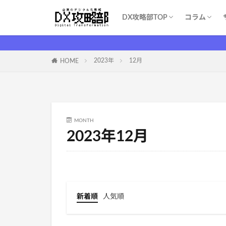
DX攻略部TOP
コラム
DX攻略部とは？
新規メンバー登録
サービス一覧
お問い合わせ
WEBマー
システム開
育成・学習
ITツール（S
DX基礎
DX支援業
ITイベント
コスト削減
2023年
12月
HOME
MONTH
2023年12月
新着順
人気順