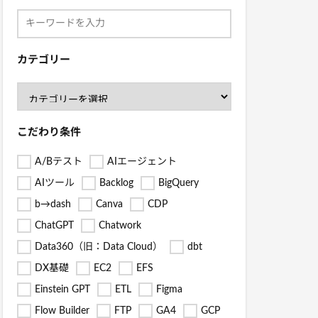
カテゴリー
こだわり条件
A/Bテスト
AIエージェント
AIツール
Backlog
BigQuery
b→dash
Canva
CDP
ChatGPT
Chatwork
Data360（旧：Data Cloud）
dbt
DX基礎
EC2
EFS
Einstein GPT
ETL
Figma
Flow Builder
FTP
GA4
GCP