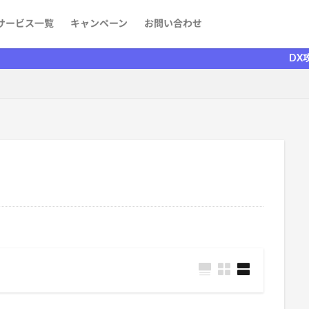
サービス一覧
キャンペーン
お問い合わせ
ケティング
発
aaS）
者を探す
情報
DX攻略部がリニ