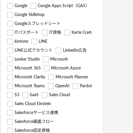
Google
Google Apps Script（GAS）
Google Skillshop
Googleスプレッドシート
ITパスポート
IT資格
Karte Craft
kintone
LINE
LINE公式アカウント
LinkedIn広告
Looker Studio
Microsoft
Microsoft 365
Microsoft Azure
Microsoft Clarity
Microsoft Planner
Microsoft Teams
OpenAI
Pardot
S3
SaaS
Sales Cloud
Sales Cloud Einstein
Salesforceサービス連携
Salesforce画面フロー
Salesforce認定資格