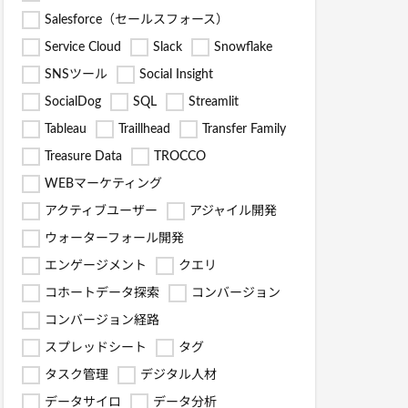
Salesforce（セールスフォース）
Service Cloud
Slack
Snowflake
SNSツール
Social Insight
SocialDog
SQL
Streamlit
Tableau
Traillhead
Transfer Family
Treasure Data
TROCCO
WEBマーケティング
アクティブユーザー
アジャイル開発
ウォーターフォール開発
エンゲージメント
クエリ
コホートデータ探索
コンバージョン
コンバージョン経路
スプレッドシート
タグ
タスク管理
デジタル人材
データサイロ
データ分析