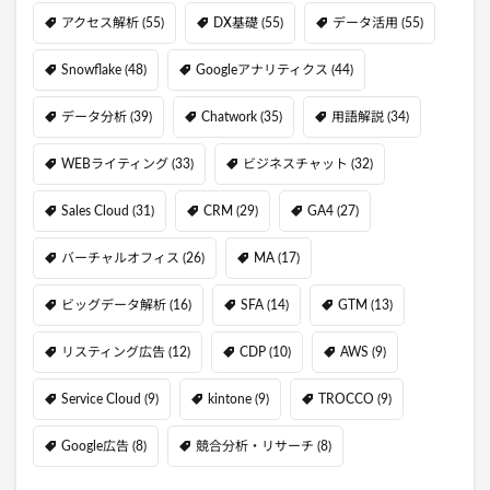
アクセス解析
(55)
DX基礎
(55)
データ活用
(55)
Snowflake
(48)
Googleアナリティクス
(44)
データ分析
(39)
Chatwork
(35)
用語解説
(34)
WEBライティング
(33)
ビジネスチャット
(32)
Sales Cloud
(31)
CRM
(29)
GA4
(27)
バーチャルオフィス
(26)
MA
(17)
ビッグデータ解析
(16)
SFA
(14)
GTM
(13)
リスティング広告
(12)
CDP
(10)
AWS
(9)
Service Cloud
(9)
kintone
(9)
TROCCO
(9)
Google広告
(8)
競合分析・リサーチ
(8)