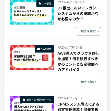
2024年11月21日
DX基礎
DX推進においてレガシー
システムからの脱却がな
ぜ必要なのか？
続きを読む
2025年3月17日
AWS開発
AWS導入でクラウド移行
を加速！何を移行すべき
かのヒントと安定稼働へ
のアドバイス
続きを読む
2024年12月3日
顧客・営業管理ツール
CRMシステム導入による
顧客管理改革！開発者視