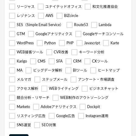
リージャス
ユナイテッドオフィス
和文化推進協会
レゾナンス
AWS
BIZcircle
SES（Simple Email Service）
Route53
Lambda
GTM
Googleアナリティクス
Googleサーチコンソール
WordPress
Python
PHP
Javascript
Karte
WEB接客ツール
CVR改善
キーワード分析
Karigo
CMS
SFA
CRM
CXツール
MA
ビッグデータ解析
BIツール
ヒートマップ
メルマガ
ステップメール
アンケート・市場調査
アクセス解析
WEBライティング
ビジネスチャット
競合分析・リサーチ
WEB制作のアウトソーシング
Marketo
Adobeアナリティクス
Dockpit
リスティング広告
Google広告
Instagram運用
SNS運営
SEO対策