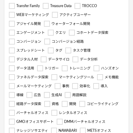
Transfer Family
Treasure Data
TROCCO
WEBマーケティング
アクティブユーザー
アジャイル開発
ウォーターフォール開発
エンゲージメント
クエリ
コホートデータ探索
コンバージョン
コンバージョン経路
スプレッドシート
タグ
タスク管理
デジタル人材
データサイロ
データ分析
データ活用
トリガー
トレーニング
ハンズオン
ファネルデータ探索
マーケティングツール
メモ機能
メールマーケティング
事例
効率化
導入
導線
広告
生成AI
用語解説
経路データ探索
資格
開発
コピーライティング
バーチャルオフィス
レンタルオフィス
GMOオフィスサポート
DMMバーチャルオフィス
ナレッジソサエティ
NAWABARI
METSオフィス