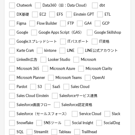
Chatwork
Data360（旧：Data Cloud）
dbt
DX基礎
EC2
EFS
Einstein GPT
ETL
Figma
Flow Builder
FTP
GA4
GCP
Google
Google Apps Script（GAS）
Google Skillshop
Googleスプレッドシート
ITパスポート
IT資格
Karte Craft
kintone
LINE
LINE公式アカウント
LinkedIn広告
Looker Studio
Microsoft
Microsoft 365
Microsoft Azure
Microsoft Clarity
Microsoft Planner
Microsoft Teams
OpenAI
Pardot
S3
SaaS
Sales Cloud
Sales Cloud Einstein
Salesforceサービス連携
Salesforce画面フロー
Salesforce認定資格
Salesforce（セールスフォース）
Service Cloud
Slack
Snowflake
SNSツール
Social Insight
SocialDog
SQL
Streamlit
Tableau
Traillhead