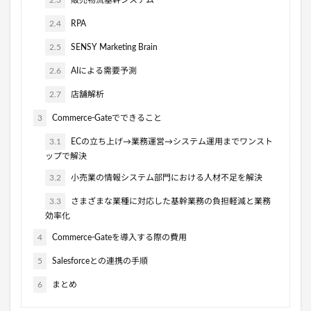
2.3
販売物流基幹システム
2.4
RPA
2.5
SENSY Marketing Brain
2.6
AIによる需要予測
2.7
店舗解析
3
Commerce-Gateでできること
3.1
ECの立ち上げ→業務運営→システム運用までワンスト
ップで解決
3.2
小売業の情報システム部門における人材不足を解決
3.3
さまざまな業種に対応した基幹業務の負担軽減と業務
効率化
4
Commerce-Gateを導入する際の費用
5
Salesforceとの連携の手順
6
まとめ