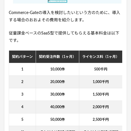
Commerce-Gateの導入を検討したいという方のために、導入
する場合のおおよその費用を紹介します。
従量課金ベースのSaaS型で提供してもらえる基本料金は以下
です。
契約パターン
契約受注件数（1ヶ月）
ライセンス料（1ヶ月）
3
1
10,000件
500千円
2
20,000件
1,000千円
3
30,000件
1,500千円
4
40,000件
2,000千円
5
50,000件
2,500千円