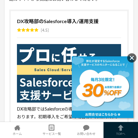
DX攻略部のSalesforce導入/運用支援
4.5
DX攻略部ではSalesforceの導入/運用/開発を支援して
おります。初期導入をご希望の場合は、Salesforceの
割引交渉を含めた支援も可能ですので興味がある方は
チェックしてみてください。
ホーム
サービス一覧
お問い合わせ
TOPへ