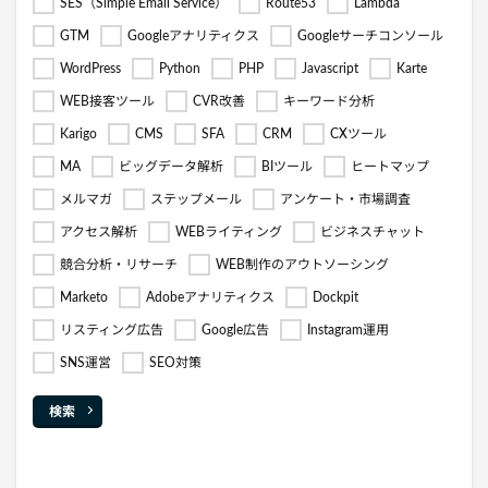
SES（Simple Email Service）
Route53
Lambda
GTM
Googleアナリティクス
Googleサーチコンソール
WordPress
Python
PHP
Javascript
Karte
WEB接客ツール
CVR改善
キーワード分析
Karigo
CMS
SFA
CRM
CXツール
MA
ビッグデータ解析
BIツール
ヒートマップ
メルマガ
ステップメール
アンケート・市場調査
アクセス解析
WEBライティング
ビジネスチャット
競合分析・リサーチ
WEB制作のアウトソーシング
Marketo
Adobeアナリティクス
Dockpit
リスティング広告
Google広告
Instagram運用
SNS運営
SEO対策
検索