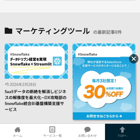
マーケティングツール
の最新記事8件
2026年2月28日
2026年2月11日
SaaSデータの断絶を解消しビジネ
Snowflakeの見積もりをシンプル
スの解像度を最大化―DX攻略部の
化する方法：契約前に決めるべき
Snowflake統合BI基盤構築支援サ
前提と進め方
ービス
ホーム
サービス一覧
お問い合わせ
TOPへ