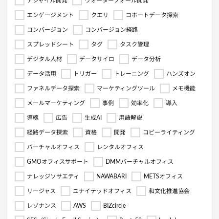
アジャイル開発
ウォーターフォール開発
エンゲージメント
クエリ
コホートデータ探索
コンバージョン
コンバージョン経路
スプレッドシート
タグ
タスク管理
デジタル人材
データサイロ
データ分析
データ活用
トリガー
トレーニング
ハンズオン
ファネルデータ探索
マーケティングツール
メモ機能
メールマーケティング
事例
効率化
導入
導線
広告
生成AI
用語解説
経路データ探索
資格
開発
コピーライティング
バーチャルオフィス
レンタルオフィス
GMOオフィスサポート
DMMバーチャルオフィス
ナレッジソサエティ
NAWABARI
METSオフィス
リージャス
ユナイテッドオフィス
和文化推進協会
レゾナンス
AWS
BIZcircle