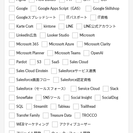
Google
Google Apps Script（GAS）
Google Skillshop
Googleスプレッドシート
ITパスポート
IT資格
Karte Craft
kintone
LINE
LINE公式アカウント
LinkedIn広告
Looker Studio
Microsoft
Microsoft 365
Microsoft Azure
Microsoft Clarity
Microsoft Planner
Microsoft Teams
OpenAI
Pardot
S3
SaaS
Sales Cloud
Sales Cloud Einstein
Salesforceサービス連携
Salesforce画面フロー
Salesforce認定資格
Salesforce（セールスフォース）
Service Cloud
Slack
Snowflake
SNSツール
Social Insight
SocialDog
SQL
Streamlit
Tableau
Traillhead
Transfer Family
Treasure Data
TROCCO
WEBマーケティング
アクティブユーザー