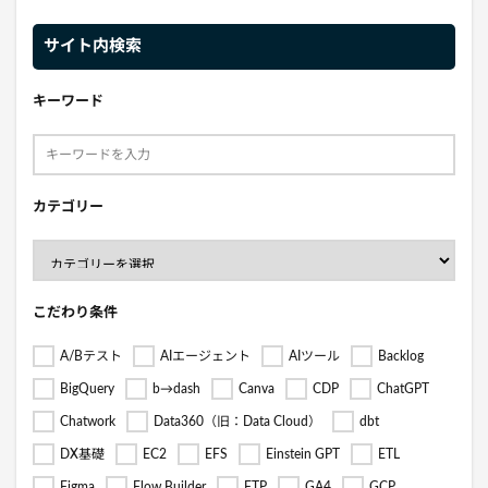
サイト内検索
キーワード
カテゴリー
こだわり条件
A/Bテスト
AIエージェント
AIツール
Backlog
BigQuery
b→dash
Canva
CDP
ChatGPT
Chatwork
Data360（旧：Data Cloud）
dbt
DX基礎
EC2
EFS
Einstein GPT
ETL
Figma
Flow Builder
FTP
GA4
GCP