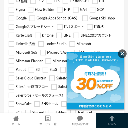
DX基礎
EC2
EFS
Einstein GPT
ETL
Figma
Flow Builder
FTP
GA4
GCP
Google
Google Apps Script（GAS）
Google Skillshop
Googleスプレッドシート
ITパスポート
IT資格
Karte Craft
kintone
LINE
LINE公式アカウント
LinkedIn広告
Looker Studio
Microsoft
Microsoft 365
Microsoft Azure
Microsoft Clarity
Microsoft Planner
Microsoft Teams
OpenAI
Pardot
S3
SaaS
Sales Cloud
Sales Cloud Einstein
Salesforceサービス連携
Salesforce画面フロー
Salesforce認定資格
Salesforce（セールスフォース）
Service Cloud
Slack
Snowflake
SNSツール
Social Insight
SocialDog
SQL
Streamlit
Tableau
Traillhead
Transfer Family
Treasure Data
TROCCO
ホーム
サービス一覧
お問い合わせ
TOPへ